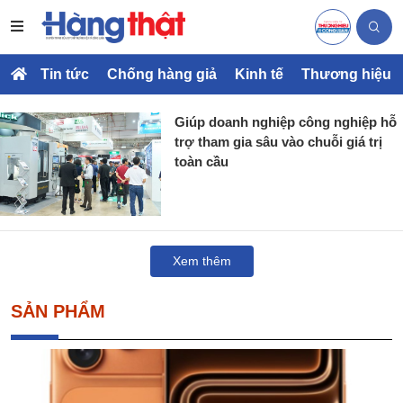
Tin tức
Chống hàng giả
Kinh tế
Thương hiệu
Giúp doanh nghiệp công nghiệp hỗ
trợ tham gia sâu vào chuỗi giá trị
toàn cầu
Xem thêm
SẢN PHẨM