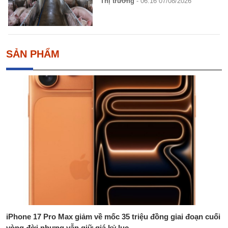
Thị trường
- 06:16 07/08/2026
SẢN PHẨM
iPhone 17 Pro Max giảm về mốc 35 triệu đồng giai đoạn cuối
vòng đời nhưng vẫn giữ giá kỷ lục