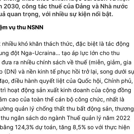
ến 2030, công tác thuế của Đảng và Nhà nước
 quan trọng, với nhiều sự kiện nổi bật.
hiệm vụ thu NSNN
 nhiều khó khăn thách thức, đặc biệt là tác động
ng đột Nga-Ucraina... tạo áp lực lớn cho thu
ưa ra nhiều chính sách về thuế (miễn, giảm, gia
 (DN) và nền kinh tế phục hồi trở lại, song dưới s
đạo, điều hành quyết liệt của Quốc hội, Chính phủ,
y trì hoạt động sản xuất kinh doanh của cộng đồng
âm cao của toàn thể cán bộ công chức, nhất là
ường quản lý chống thất thu bất động sản, thương
ng thu ngân sách do ngành Thuế quản lý năm 2022
 bằng 124,3% dự toán, tăng 8,5% so với thực hiện