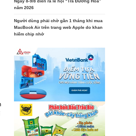
Ngày 8-9/8 diễn ra lễ hội “Trà Đường Hoa”
năm 2026
Người dùng phải chờ gần 1 tháng khi mua
MacBook Air trên trang web Apple do khan
hiếm chip nhớ
h
i