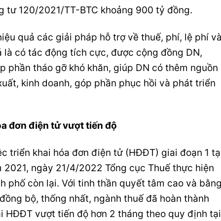
ông tư 120/2021/TT-BTC khoảng 900 tỷ đồng.
hiệu quả các giải pháp hỗ trợ về thuế, phí, lệ phí v
á là có tác động tích cực, được cộng đồng DN,
óp phần tháo gỡ khó khăn, giúp DN có thêm nguồn
xuất, kinh doanh, góp phần phục hồi và phát triển
óa đơn điện tử vượt tiến độ
c triển khai hóa đơn điện tử (HĐĐT) giai đoạn 1 tạ
ăm 2021, ngày 21/4/2022 Tổng cục Thuế thực hiện
ành phố còn lại. Với tinh thần quyết tâm cao và bằn
 đồng bộ, thống nhất, ngành thuế đã hoàn thành
ai HĐĐT vượt tiến độ hơn 2 tháng theo quy định tại