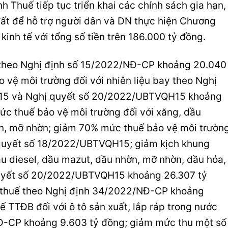
 Thuế tiếp tục triển khai các chính sách gia hạn,
đất để hỗ trợ người dân và DN thực hiện Chương
 kinh tế với tổng số tiền trên 186.000 tỷ đồng.
 theo Nghị định số 15/2022/NĐ-CP khoảng 20.040
 vệ môi trường đối với nhiên liệu bay theo Nghị
15 và Nghị quyết số 20/2022/UBTVQH15 khoảng
ức thuế bảo vệ môi trường đối với xăng, dầu
ờn, mỡ nhờn; giảm 70% mức thuế bảo vệ môi trườn
 quyết số 18/2022/UBTVQH15; giảm kịch khung
u diesel, dầu mazut, dầu nhờn, mỡ nhờn, dầu hỏa,
quyết số 20/2022/UBTVQH15 khoảng 26.307 tỷ
p thuế theo Nghị định 34/2022/NĐ-CP khoảng
ế TTĐB đối với ô tô sản xuất, lắp ráp trong nước
Đ-CP khoảng 9.603 tỷ đồng; giảm mức thu một số