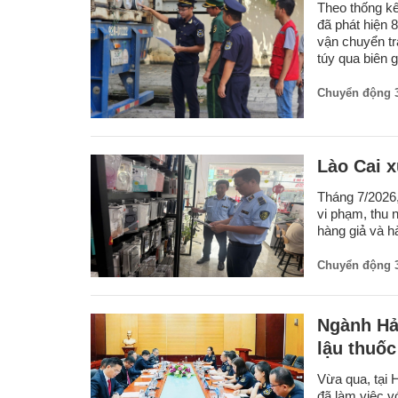
Theo thống kê
đã phát hiện 
vận chuyển tr
túy qua biên g
Chuyển động 
Lào Cai x
Tháng 7/2026,
vi phạm, thu 
hàng giả và h
Chuyển động 
Ngành Hả
lậu thuốc
Vừa qua, tại 
đã làm việc v