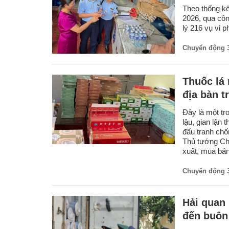
Theo thống kê
2026, qua côn
lý 216 vụ vi 
Chuyển động 
Thuốc lá 
địa bàn t
Đây là một tr
lậu, gian lận 
đấu tranh chố
Thủ tướng Ch
xuất, mua bán,
Chuyển động 
Hải quan 
đến buôn 