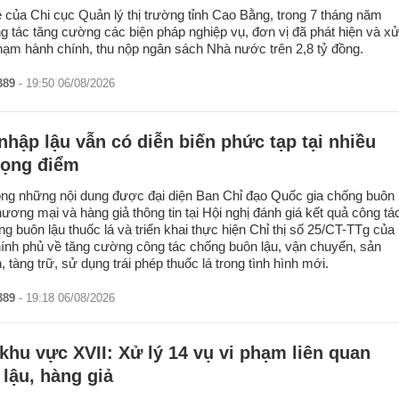
 của Chi cục Quản lý thị trường tỉnh Cao Bằng, trong 7 tháng năm
g tác tăng cường các biện pháp nghiệp vụ, đơn vị đã phát hiện và x
phạm hành chính, thu nộp ngân sách Nhà nước trên 2,8 tỷ đồng.
389
- 19:50 06/08/2026
nhập lậu vẫn có diễn biến phức tạp tại nhiều
rọng điểm
ong những nội dung được đại diện Ban Chỉ đạo Quốc gia chống buôn
thương mại và hàng giả thông tin tại Hội nghị đánh giá kết quả công tá
ng buôn lậu thuốc lá và triển khai thực hiện Chỉ thị số 25/CT-TTg của
ính phủ về tăng cường công tác chống buôn lậu, vận chuyển, sản
 tàng trữ, sử dụng trái phép thuốc lá trong tình hình mới.
389
- 19:18 06/08/2026
khu vực XVII: Xử lý 14 vụ vi phạm liên quan
lậu, hàng giả