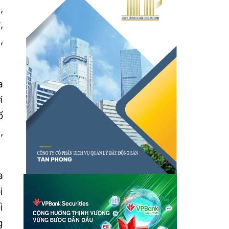
,
,
,
a
i
ổ
,
a
i
i
g