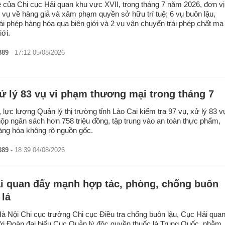
 của Chi cục Hải quan khu vực XVII, trong tháng 7 năm 2026, đơn vị
8 vụ về hàng giả và xâm phạm quyền sở hữu trí tuệ; 6 vụ buôn lậu,
ái phép hàng hóa qua biên giới và 2 vụ vận chuyển trái phép chất ma
iới.
389
- 17:12 05/08/2026
ử lý 83 vụ vi phạm thương mại trong tháng 7
 lực lượng Quản lý thị trường tỉnh Lào Cai kiểm tra 97 vụ, xử lý 83 v
nộp ngân sách hơn 758 triệu đồng, tập trung vào an toàn thực phẩm,
àng hóa không rõ nguồn gốc.
389
- 18:39 04/08/2026
i quan đẩy mạnh hợp tác, phòng, chống buôn
 lá
Hà Nội Chi cục trưởng Chi cục Điều tra chống buôn lậu, Cục Hải qua
ới Đoàn đại biểu Cục Quản lý độc quyền thuốc lá Trung Quốc, nhằm