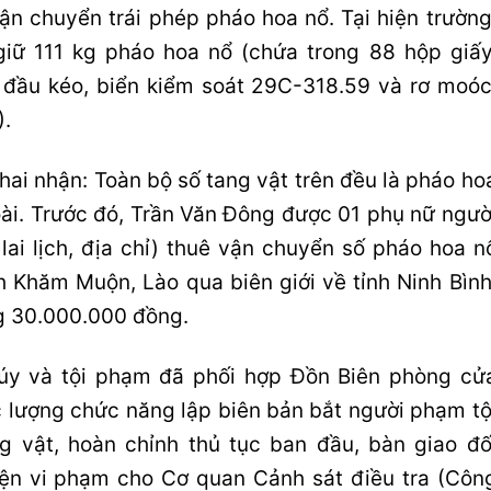
ận chuyển trái phép pháo hoa nổ. Tại hiện trường
giữ 111 kg pháo hoa nổ (chứa trong 88 hộp giấy
ô đầu kéo, biển kiểm soát 29C-318.59 và rơ moóc
).
ai nhận: Toàn bộ số tang vật trên đều là pháo ho
ài. Trước đó, Trần Văn Đông được 01 phụ nữ ngườ
lai lịch, địa chỉ) thuê vận chuyển số pháo hoa n
ỉnh Khăm Muộn, Lào qua biên giới về tỉnh Ninh Bình
g 30.000.000 đồng.
úy và tội phạm đã phối hợp Đồn Biên phòng cử
c lượng chức năng lập biên bản bắt người phạm tộ
g vật, hoàn chỉnh thủ tục ban đầu, bàn giao đố
iện vi phạm cho Cơ quan Cảnh sát điều tra (Côn