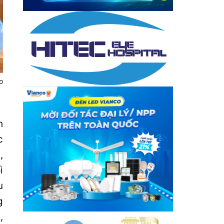
o
h
c
,
i
u
g
,