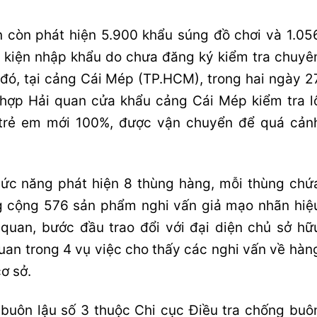
n còn phát hiện 5.900 khẩu súng đồ chơi và 1.05
 kiện nhập khẩu do chưa đăng ký kiểm tra chuyê
 đó, tại cảng Cái Mép (TP.HCM), trong hai ngày 2
 hợp Hải quan cửa khẩu cảng Cái Mép kiểm tra l
 trẻ em mới 100%, được vận chuyển để quá cản
hức năng phát hiện 8 thùng hàng, mỗi thùng chứ
ng cộng 576 sản phẩm nghi vấn giả mạo nhãn hiệ
uan, bước đầu trao đổi với đại diện chủ sở hữ
uan trong 4 vụ việc cho thấy các nghi vấn về hàn
ơ sở.
buôn lậu số 3 thuộc Chi cục Điều tra chống buô