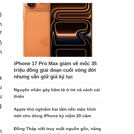
6
n
7
ô
h
iPhone 17 Pro Max giảm về mốc 35
triệu đồng giai đoạn cuối vòng đời
nhưng vẫn giữ giá kỷ lục
a
u
Nguyên nhân gây hăm tã ở trẻ và cách cải
u
thiện
g
Apple thử nghiệm hai tấm nền màn hình
mới cho dòng iPhone kỷ niệm 20 năm
Đồng Tháp siết truy xuất nguồn gốc, nâng
n