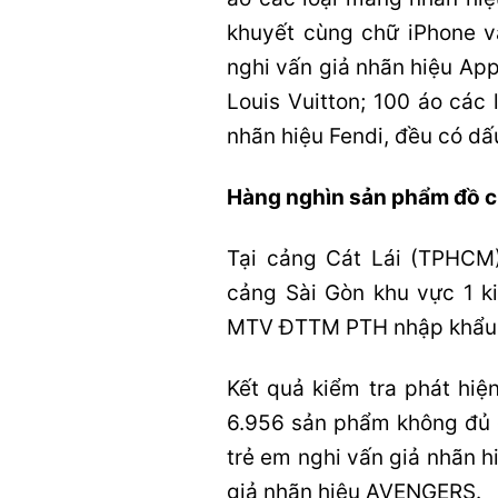
khuyết cùng chữ iPhone v
nghi vấn giả nhãn hiệu Ap
Louis Vuitton; 100 áo các
nhãn hiệu Fendi, đều có dấ
Hàng nghìn sản phẩm đồ c
Tại cảng Cát Lái (TPHCM)
cảng Sài Gòn khu vực 1 k
MTV ĐTTM PTH nhập khẩu th
Kết quả kiểm tra phát hi
6.956 sản phẩm không đủ đ
trẻ em nghi vấn giả nhãn 
giả nhãn hiệu AVENGERS.