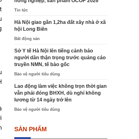
nông nghiệp, sản phẩm OCOP 2026
t
Tin tức
u
Hà Nội giao gần 1,2ha đất xây nhà ở xã
g
hội Long Biên
Bất động sản
Sở Y tế Hà Nội lên tiếng cảnh báo
người dân thận trọng trước quảng cáo
truyền NMN, tế bào gốc
u
Bảo vệ người tiêu dùng
H
Lao động làm việc không trọn thời gian
vẫn phải đóng BHXH, dù nghỉ không
lương từ 14 ngày trở lên
à
Bảo vệ người tiêu dùng
i
n
SẢN PHẨM