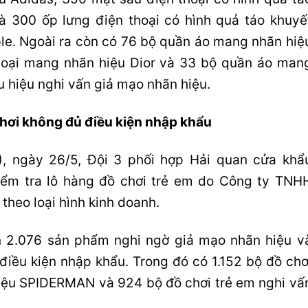
à 300 ốp lưng điện thoại có hình quả táo khuyế
ple. Ngoài ra còn có 76 bộ quần áo mang nhãn hiệ
 loại mang nhãn hiệu Dior và 33 bộ quần áo man
u hiệu nghi vấn giả mạo nhãn hiệu.
hơi không đủ điều kiện nhập khẩu
, ngày 26/5, Đội 3 phối hợp Hải quan cửa khẩ
iểm tra lô hàng đồ chơi trẻ em do Công ty TNH
eo loại hình kinh doanh.
ện 2.076 sản phẩm nghi ngờ giả mạo nhãn hiệu v
iều kiện nhập khẩu. Trong đó có 1.152 bộ đồ chơ
hiệu SPIDERMAN và 924 bộ đồ chơi trẻ em nghi vấ