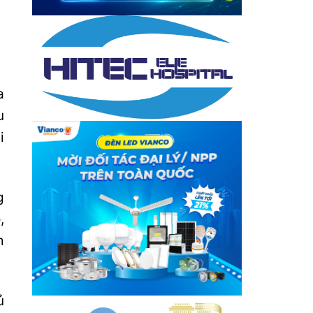
a
u
i
g
,
m
ủ