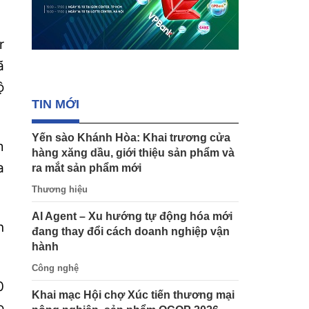
r
ã
ộ
TIN MỚI
Yến sào Khánh Hòa: Khai trương cửa
m
hàng xăng dầu, giới thiệu sản phẩm và
a
ra mắt sản phẩm mới
Thương hiệu
AI Agent – Xu hướng tự động hóa mới
n
đang thay đổi cách doanh nghiệp vận
hành
Công nghệ
0
Khai mạc Hội chợ Xúc tiến thương mại
o