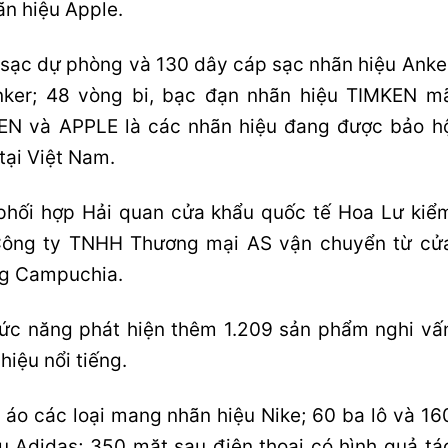
ãn hiệu Apple.
 sạc dự phòng và 130 dây cáp sạc nhãn hiệu Anke
nker; 48 vòng bi, bạc đạn nhãn hiệu TIMKEN m
EN và APPLE là các nhãn hiệu đang được bảo h
tại Việt Nam.
 phối hợp Hải quan cửa khẩu quốc tế Hoa Lư kiể
 Công ty TNHH Thương mại AS vận chuyển từ cử
ng Campuchia.
hức năng phát hiện thêm 1.209 sản phẩm nghi vấ
hiệu nổi tiếng.
 áo các loại mang nhãn hiệu Nike; 60 ba lô và 16
u Adidas; 350 mặt sau điện thoại có hình quả tá