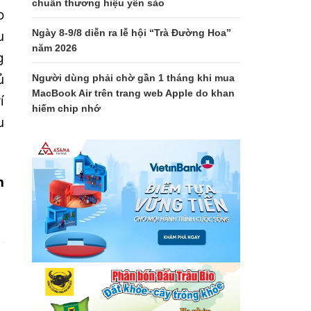
chuẩn thương hiệu yến sào
o
Ngày 8-9/8 diễn ra lễ hội “Trà Đường Hoa”
u
năm 2026
g
ủ
Người dùng phải chờ gần 1 tháng khi mua
MacBook Air trên trang web Apple do khan
í
hiếm chip nhớ
u
n