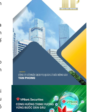
n
a
n
ế
o
n
i
u
ó