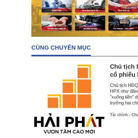
CÙNG CHUYÊN MỤC
Chủ tịch 
cổ phiếu
Chủ tịch HĐQT
HPX như đăng 
"xuống tiền" d
trưởng hai ch
Tài chính - C