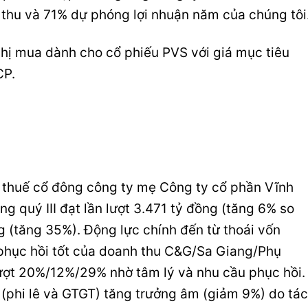
hu và 71% dự phóng lợi nhuận năm của chúng tôi
hị mua dành cho cổ phiếu PVS với giá mục tiêu
CP.
u thuế cổ đông công ty mẹ Công ty cổ phần Vĩnh
g quý III đạt lần lượt 3.471 tỷ đồng (tăng 6% so
g (tăng 35%). Động lực chính đến từ thoái vốn
phục hồi tốt của doanh thu C&G/Sa Giang/Phụ
lượt 20%/12%/29% nhờ tâm lý và nhu cầu phục hồi.
ra (phi lê và GTGT) tăng trưởng âm (giảm 9%) do tác