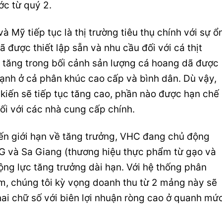
ớc từ quý 2.
à Mỹ tiếp tục là thị trường tiêu thụ chính với sự ổ
ã được thiết lập sẵn và nhu cầu đối với cá thịt
ục tăng trong bối cảnh sản lượng cá hoang dã được
ạnh ở cả phân khúc cao cấp và bình dân. Dù vậy,
 kiến sẽ tiếp tục tăng cao, phần nào được hạn chế
i với các nhà cung cấp chính.
đến giới hạn về tăng trưởng, VHC đang chủ động
&G và Sa Giang (thương hiệu thực phẩm từ gạo và
ộng lực tăng trưởng dài hạn. Với hệ thống phân
m, chúng tôi kỳ vọng doanh thu từ 2 mảng này sẽ
 hai chữ số với biên lợi nhuận ròng cao ở quanh mứ