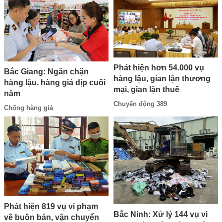
Phát hiện hơn 54.000 vụ
Bắc Giang: Ngăn chặn
hàng lậu, gian lận thương
hàng lậu, hàng giả dịp cuối
mại, gian lận thuế
năm
Chuyển động 389
Chống hàng giả
Phát hiện 819 vụ vi phạm
Bắc Ninh: Xử lý 144 vụ vi
về buôn bán, vận chuyển