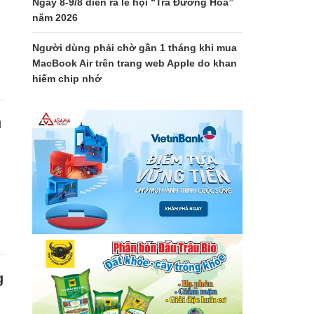
Ngày 8-9/8 diễn ra lễ hội “Trà Đường Hoa”
năm 2026
Người dùng phải chờ gần 1 tháng khi mua
MacBook Air trên trang web Apple do khan
hiếm chip nhớ
u
g