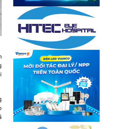
n
g
i
g
p
á