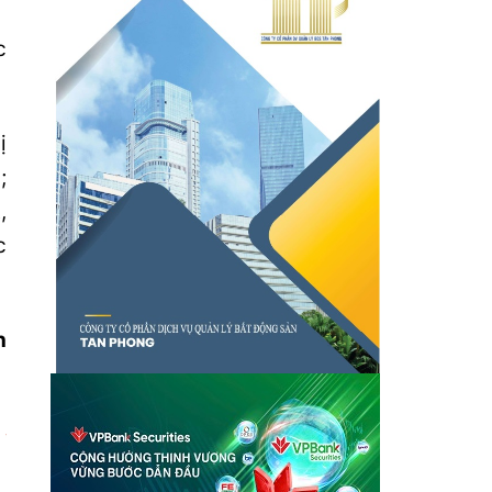
c
ị
;
,
c
n