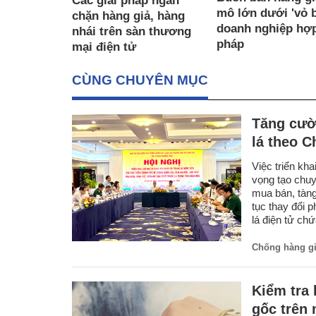
Các giải pháp ngăn
mô lớn dưới 'vỏ 
chặn hàng giả, hàng
doanh nghiệp hợ
nhái trên sàn thương
pháp
mại điện tử
CÙNG CHUYÊN MỤC
Tăng cườ
lá theo C
Việc triển kh
vọng tạo chuy
mua bán, tàng 
tục thay đổi 
lá điện tử chứ
Chống hàng g
Kiểm tra
gốc trên