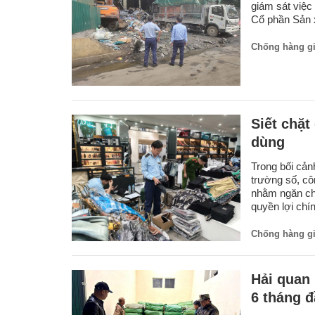
giám sát việc
Cổ phần Sản x
Chống hàng g
Siết chặt
dùng
Trong bối cản
trường số, côn
nhằm ngăn chặ
quyền lợi chí
Chống hàng g
Hải quan 
6 tháng 