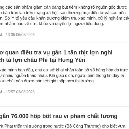
ạng các sản phẩm giảm cân dạng bút tiêm không rõ nguồn gốc được
o bán tràn lan trên mạng xã hội, sàn thương mại điện tử và các nền
ến, Sở Y tế yêu cầu khẩn trương kiểm tra, xác minh, xử lý nghiêm cá
ạm nhằm bảo vệ sức khỏe và quyền lợi người tiêu dùng.
iả
- 13:35 06/08/2026
 quan điều tra vụ gần 1 tấn thịt lợn nghi
h tả lợn châu Phi tại Hưng Yên
xác minh ban đầu, chủ cơ sở khai nhận toàn bộ số hàng hóa do trực
từ nhiều nguồn khác nhau. Khi giao dịch, người bán thông tin đây là
lợn chết nên được bán với giá thấp hơn thị trường.
iả
- 15:57 03/08/2026
gần 76.000 hộp bột rau vi phạm chất lượng
à Phát triển thị trường trong nước (Bộ Công Thương) cho biết vừa