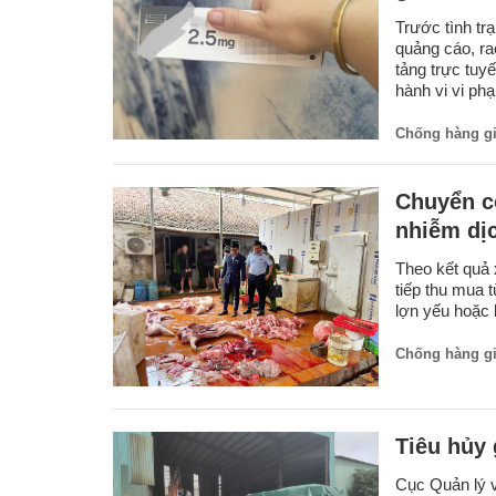
Trước tình tr
quảng cáo, ra
tảng trực tuy
hành vi vi ph
Chống hàng g
Chuyển cơ
nhiễm dịc
Theo kết quả 
tiếp thu mua 
lợn yếu hoặc 
Chống hàng g
Tiêu hủy 
Cục Quản lý v