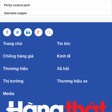
Picity central park
Starview saigon
Fenica Dĩ An
Nắp ga bền đẹp
Gọi ngay biết giá
Trang chủ
Tin tức
Chống hàng giả
Kinh tế
Thương hiệu
Xã hội
Thị trường
Thương hiệu xe
Media