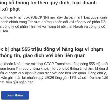
ng bố thông tin theo quy định, loạt doanh
ị xử phạt
g khoán Nhà nước (UBCKNN) mới đây đã ban hành loạt quyết định
 hành chính trong lĩnh vực chứng khoán đối với công ty cổ phần Đầu
công ty cổ phẩn Thiết kế và Trang trí nội thất Norah và công ty cổ
ú Hòa.
x bị phạt 555 triệu đồng vì hàng loạt vi phạm
thông tin, giao dịch với bên liên quan
g khoán Nhà nước xử phạt CTCP Transimex tổng cộng 555 triệu đồ
phạm trong lĩnh vực chứng khoán, từ công bố thông tin chậm, không 
đến vi phạm quy định về giao dịch với các bên liên quan. Đáng chú ý,
 vẫn ghi nhận lợi nhuận quý I/2026 tăng gần 19% và sở hữu hơn 1.5
mặt, tiền gửi ngắn hạn.
Xem thêm