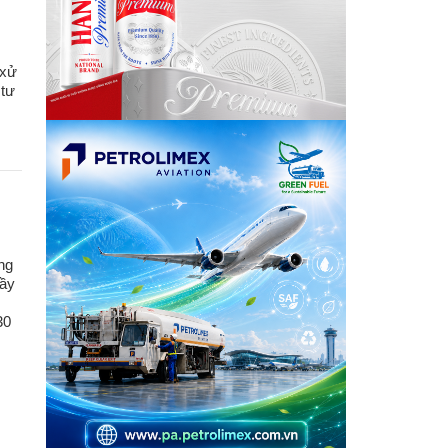
 xử
 tư
ng
đầy
30