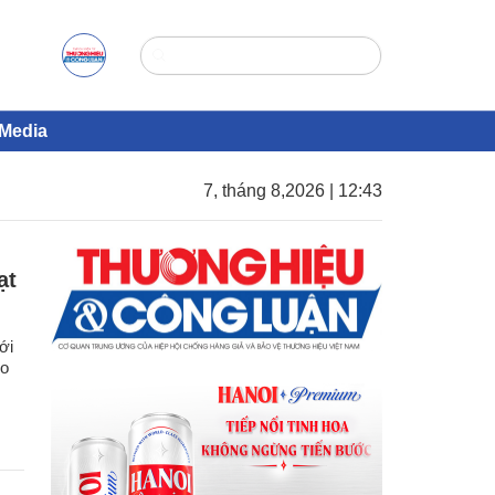
Media
7, tháng 8,2026 | 12:43
ạt
ới
eo