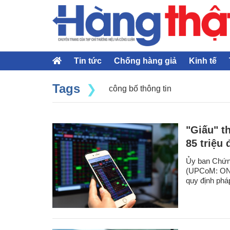
Tin tức
Chống hàng giả
Kinh tế
Tags
công bố thông tin
"Giấu" t
85 triệu
Ủy ban Chứn
(UPCoM: ONW)
quy định pháp