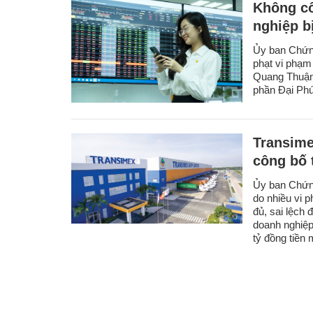
Không cô
nghiệp b
Ủy ban Chứn
phạt vi phạm
Quang Thuận; 
phần Đại Ph
Transime
công bố 
Ủy ban Chứn
do nhiều vi 
đủ, sai lệch 
doanh nghiệp
tỷ đồng tiền 