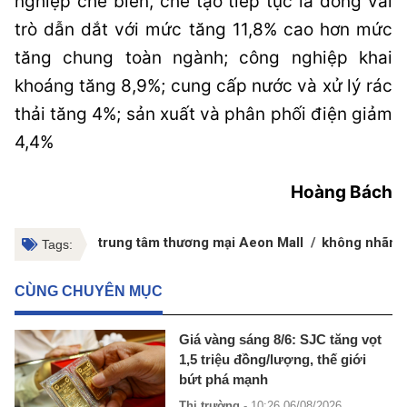
nghiệp chế biến, chế tạo tiếp tục là đóng vai
trò dẫn dắt với mức tăng 11,8% cao hơn mức
tăng chung toàn ngành; công nghiệp khai
khoáng tăng 8,9%; cung cấp nước và xử lý rác
thải tăng 4%; sản xuất và phân phối điện giảm
4,4%
Hoàng Bách
trung tâm thương mại Aeon Mall
không nhãn
Tags:
CÙNG CHUYÊN MỤC
Giá vàng sáng 8/6: SJC tăng vọt
1,5 triệu đồng/lượng, thế giới
bứt phá mạnh
Thị trường
- 10:26 06/08/2026