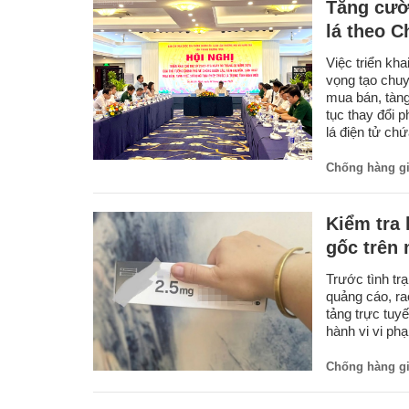
Tăng cườ
lá theo C
Việc triển kh
vọng tạo chuy
mua bán, tàng 
tục thay đổi 
lá điện tử chứ
Chống hàng g
Kiểm tra
gốc trên
Trước tình tr
quảng cáo, ra
tảng trực tuy
hành vi vi ph
Chống hàng g