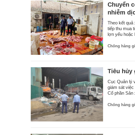
Chuyển cơ
nhiễm dịc
Theo kết quả 
tiếp thu mua 
lợn yếu hoặc 
Chống hàng g
Tiêu hủy 
Cục Quản lý v
giám sát việc
Cổ phần Sản x
Chống hàng g