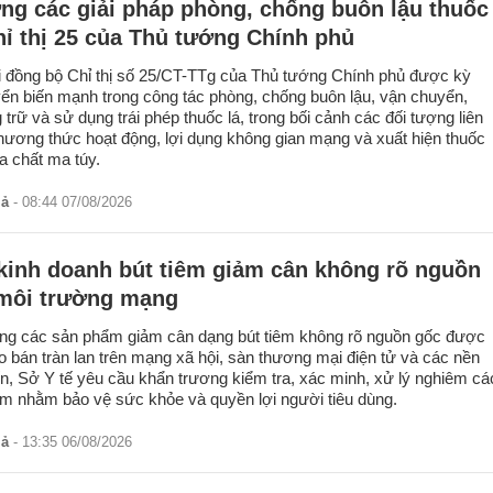
ng các giải pháp phòng, chống buôn lậu thuốc
hỉ thị 25 của Thủ tướng Chính phủ
ai đồng bộ Chỉ thị số 25/CT-TTg của Thủ tướng Chính phủ được kỳ
ển biến mạnh trong công tác phòng, chống buôn lậu, vận chuyển,
trữ và sử dụng trái phép thuốc lá, trong bối cảnh các đối tượng liên
phương thức hoạt động, lợi dụng không gian mạng và xuất hiện thuốc
a chất ma túy.
iả
- 08:44 07/08/2026
 kinh doanh bút tiêm giảm cân không rõ nguồn
 môi trường mạng
ạng các sản phẩm giảm cân dạng bút tiêm không rõ nguồn gốc được
o bán tràn lan trên mạng xã hội, sàn thương mại điện tử và các nền
ến, Sở Y tế yêu cầu khẩn trương kiểm tra, xác minh, xử lý nghiêm cá
ạm nhằm bảo vệ sức khỏe và quyền lợi người tiêu dùng.
iả
- 13:35 06/08/2026