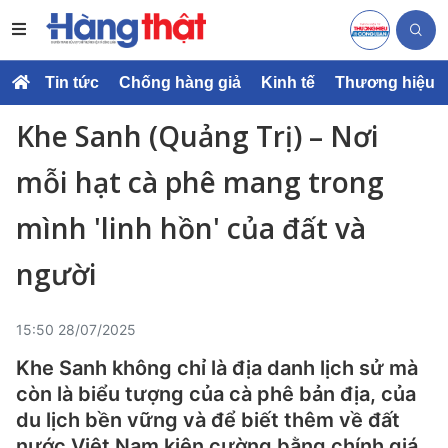
Tin tức
Chống hàng giả
Kinh tế
Thương hiệu
Khe Sanh (Quảng Trị) – Nơi
mỗi hạt cà phê mang trong
mình 'linh hồn' của đất và
người
15:50 28/07/2025
Khe Sanh không chỉ là địa danh lịch sử mà
còn là biểu tượng của cà phê bản địa, của
du lịch bền vững và để biết thêm về đất
nước Việt Nam kiên cường bằng chính giá