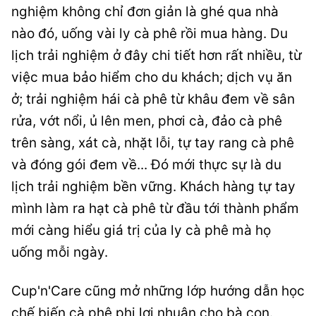
nghiệm không chỉ đơn giản là ghé qua nhà
nào đó, uống vài ly cà phê rồi mua hàng. Du
lịch trải nghiệm ở đây chi tiết hơn rất nhiều, từ
việc mua bảo hiểm cho du khách; dịch vụ ăn
ở; trải nghiệm hái cà phê từ khâu đem về sân
rửa, vớt nổi, ủ lên men, phơi cà, đảo cà phê
trên sàng, xát cà, nhặt lỗi, tự tay rang cà phê
và đóng gói đem về... Đó mới thực sự là du
lịch trải nghiệm bền vững. Khách hàng tự tay
mình làm ra hạt cà phê từ đầu tới thành phẩm
mới càng hiểu giá trị của ly cà phê mà họ
uống mỗi ngày.
Cup'n'Care cũng mở những lớp hướng dẫn học
chế biến cà phê phi lợi nhuận cho bà con.