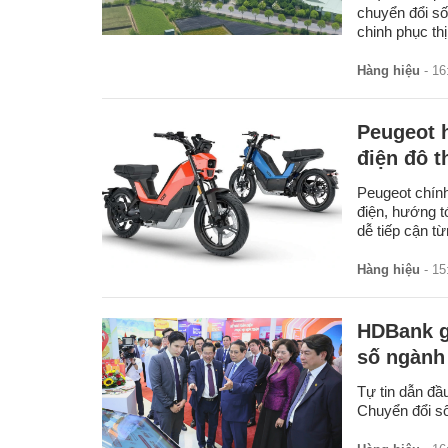
chuyển đổi số
chinh phục thị
Hàng hiệu
- 16
Peugeot 
điện đô t
Peugeot chính
điện, hướng tớ
dễ tiếp cận t
Hàng hiệu
- 15
HDBank gh
số ngành
Tự tin dẫn đầ
Chuyển đổi s