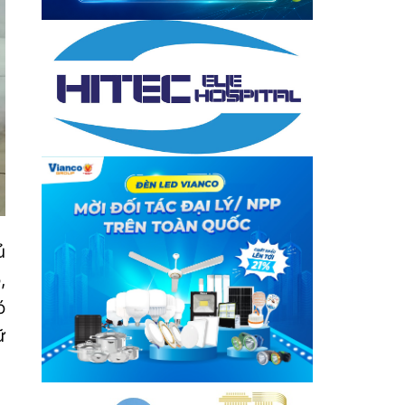
ủ
,
ó
ữ