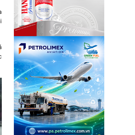
a
i
á
c