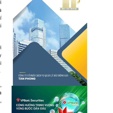
i
à
í
i
i
y
i
.
,
a
,