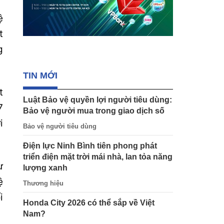
ệ
t
g
TIN MỚI
t
Luật Bảo vệ quyền lợi người tiêu dùng:
7
Bảo vệ người mua trong giao dịch số
i
Bảo vệ người tiêu dùng
Điện lực Ninh Bình tiên phong phát
triển điện mặt trời mái nhà, lan tỏa năng
ư
lượng xanh
ệ
Thương hiệu
i
Honda City 2026 có thể sắp về Việt
Nam?