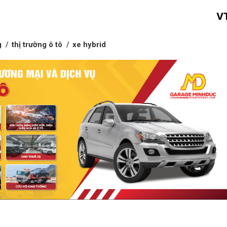
V
g
thị trường ô tô
xe hybrid