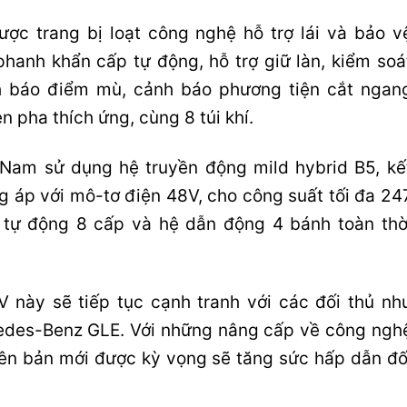
ợc trang bị loạt công nghệ hỗ trợ lái và bảo v
hanh khẩn cấp tự động, hỗ trợ giữ làn, kiểm soá
nh báo điểm mù, cảnh báo phương tiện cắt ngan
èn pha thích ứng, cùng 8 túi khí.
 Nam sử dụng hệ truyền động mild hybrid B5, kế
g áp với mô-tơ điện 48V, cho công suất tối đa 24
 tự động 8 cấp và hệ dẫn động 4 bánh toàn thờ
 này sẽ tiếp tục cạnh tranh với các đối thủ nh
des-Benz GLE. Với những nâng cấp về công ngh
iên bản mới được kỳ vọng sẽ tăng sức hấp dẫn đố