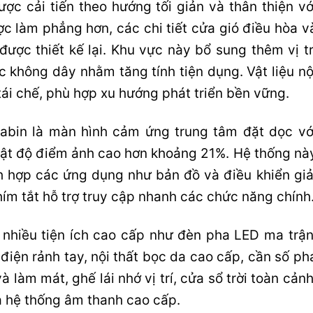
ược cải tiến theo hướng tối giản và thân thiện vớ
c làm phẳng hơn, các chi tiết cửa gió điều hòa v
ược thiết kế lại. Khu vực này bổ sung thêm vị tr
ạc không dây nhằm tăng tính tiện dụng. Vật liệu nộ
tái chế, phù hợp xu hướng phát triển bền vững.
cabin là màn hình cảm ứng trung tâm đặt dọc vớ
 mật độ điểm ảnh cao hơn khoảng 21%. Hệ thống nà
ch hợp các ứng dụng như bản đồ và điều khiển giả
hím tắt hỗ trợ truy cập nhanh các chức năng chính
ị nhiều tiện ích cao cấp như đèn pha LED ma trận
iện rảnh tay, nội thất bọc da cao cấp, cần số ph
à làm mát, ghế lái nhớ vị trí, cửa sổ trời toàn cảnh
à hệ thống âm thanh cao cấp.