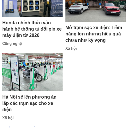
Honda chính thức vận
Mở trạm sạc xe điện: Tiềm
hành hệ thống tủ đổi pin xe
năng lớn nhưng hiệu quả
máy điện từ 2026
chưa như kỳ vọng
Công nghệ
Xã hội
Hà Nội sẽ lên phương án
lắp các trạm sạc cho xe
điện
Xã hội