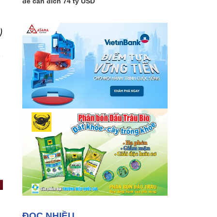
để cán đích 74 tỷ USD
)
ĐỌC NHIỀU