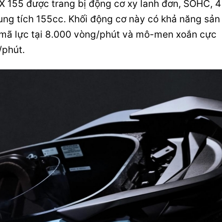
155 được trang bị động cơ xy lanh đơn, SOHC, 4
ung tích 155cc. Khối động cơ này có khả năng sản
5 mã lực tại 8.000 vòng/phút và mô-men xoắn cực
/phút.