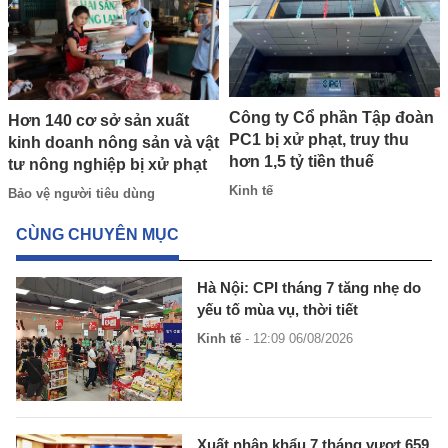
Công ty Cổ phần Tập đoàn
Hơn 140 cơ sở sản xuất
PC1 bị xử phạt, truy thu
kinh doanh nông sản và vật
hơn 1,5 tỷ tiền thuế
tư nông nghiệp bị xử phạt
Kinh tế
Bảo vệ người tiêu dùng
CÙNG CHUYÊN MỤC
Hà Nội: CPI tháng 7 tăng nhẹ do
yếu tố mùa vụ, thời tiết
Kinh tế
- 12:09 06/08/2026
Xuất nhập khẩu 7 tháng vượt 659