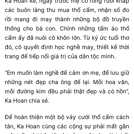
Ka Hoan kể, ngày trước mẹ cô rong ruổi khắp
các buôn làng thu mua thổ cẩm, nhận số đo
rồi mang đi may thành những bộ đồ truyền
thống cho bà con. Chính những tấm áo thổ
cẩm ấy đã nuôi cô khôn lớn. Từ ký ức tuổi thơ
đó, cô quyết định học nghề may, thiết kế thời
trang để tiếp nối giá trị của dân tộc mình.
“Em muốn làm nghề để cảm ơn mẹ, để lưu giữ
những nét đẹp cha ông để lại. Mỗi hoa văn,
mỗi đường kim đều phải thật đẹp và có hồn”,
Ka Hoan chia sẻ.
Để hoàn thiện một bộ váy cưới thổ cẩm cách
tân, Ka Hoan cùng các cộng sự phải mất gần