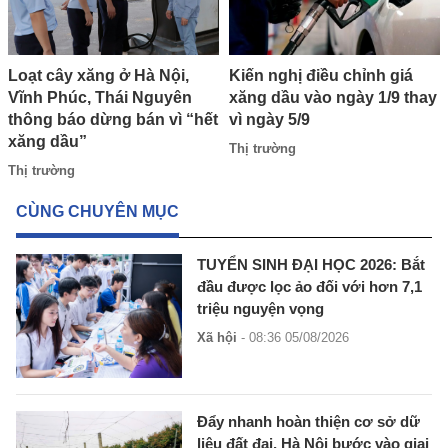
Loạt cây xăng ở Hà Nội,
Kiến nghị điều chỉnh giá
Vĩnh Phúc, Thái Nguyên
xăng dầu vào ngày 1/9 thay
thông báo dừng bán vì “hết
vì ngày 5/9
xăng dầu”
Thị trường
Thị trường
CÙNG CHUYÊN MỤC
TUYỂN SINH ĐẠI HỌC 2026: Bắt
đầu được lọc ảo đối với hơn 7,1
triệu nguyện vọng
Xã hội
- 08:36 05/08/2026
Đẩy nhanh hoàn thiện cơ sở dữ
liệu đất đai, Hà Nội bước vào giai