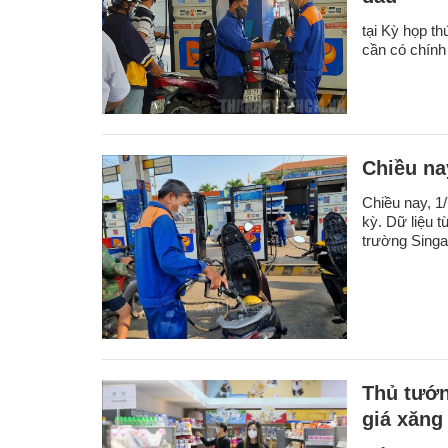
tại Kỳ họp th
cần có chính 
Chiều na
Chiều nay, 1
kỳ. Dữ liệu 
trường Singa
Thủ tướn
giá xăng