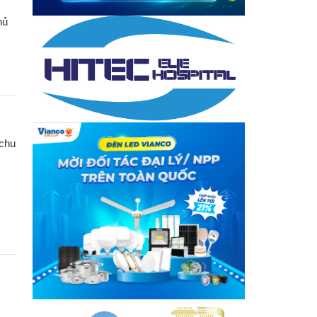
hủ
 chu