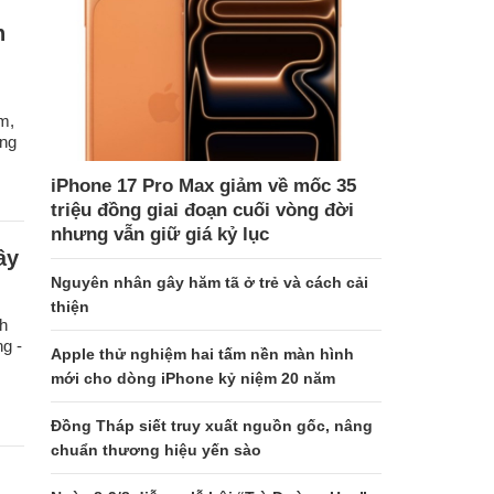
n
m,
óng
iPhone 17 Pro Max giảm về mốc 35
triệu đồng giai đoạn cuối vòng đời
nhưng vẫn giữ giá kỷ lục
ây
Nguyên nhân gây hăm tã ở trẻ và cách cải
thiện
h
ng -
Apple thử nghiệm hai tấm nền màn hình
mới cho dòng iPhone kỷ niệm 20 năm
Đồng Tháp siết truy xuất nguồn gốc, nâng
chuẩn thương hiệu yến sào