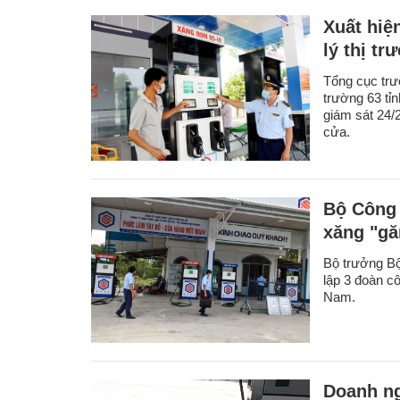
Xuất hiệ
lý thị t
Tổng cục trư
trường 63 tỉn
giám sát 24/2
cửa.
Bộ Công 
xăng "g
Bộ trưởng Bộ
lập 3 đoàn cô
Nam.
Doanh ng