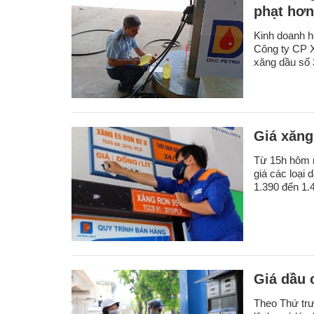
phạt hơn
Kinh doanh h
Công ty CP X
xăng dầu số 3
Giá xăng
Từ 15h hôm n
giá các loại 
1.390 đến 1.4
Giá dầu 
Theo Thứ trư