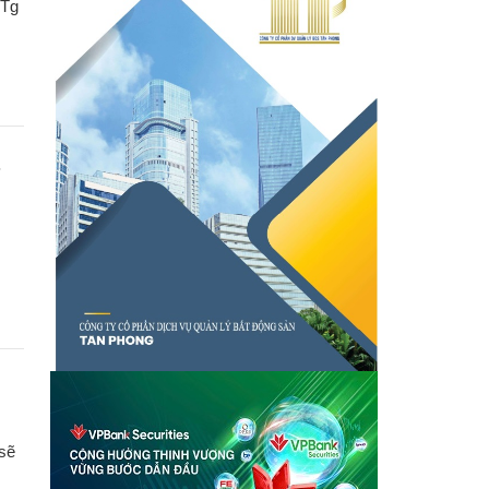
TTg
 sẽ