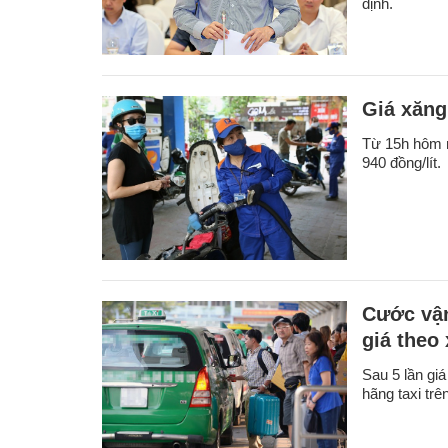
định.
Giá xăng
Từ 15h hôm n
940 đồng/lít.
Cước vận
giá theo
Sau 5 lần giá
hãng taxi trê