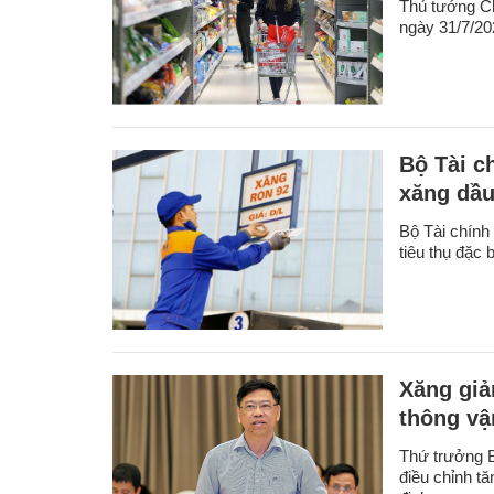
Thủ tướng C
ngày 31/7/20
Bộ Tài ch
xăng dầ
Bộ Tài chính 
tiêu thụ đặc 
Xăng giả
thông vận
Thứ trưởng Bộ
điều chỉnh tă