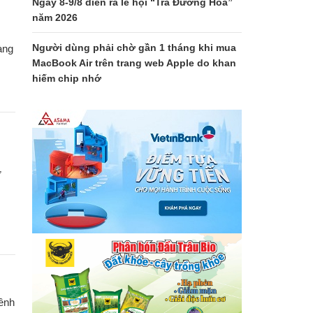
Ngày 8-9/8 diễn ra lễ hội “Trà Đường Hoa”
năm 2026
Người dùng phải chờ gần 1 tháng khi mua
àng
MacBook Air trên trang web Apple do khan
hiếm chip nhớ
ừ
ênh