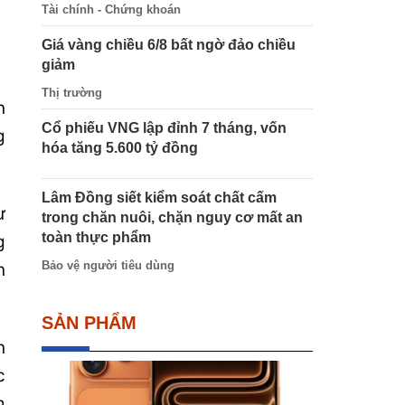
Tài chính - Chứng khoán
Giá vàng chiều 6/8 bất ngờ đảo chiều
giảm
Thị trường
n
Cổ phiếu VNG lập đỉnh 7 tháng, vốn
g
hóa tăng 5.600 tỷ đồng
Lâm Đồng siết kiểm soát chất cấm
ừ
trong chăn nuôi, chặn nguy cơ mất an
toàn thực phẩm
g
Bảo vệ người tiêu dùng
n
SẢN PHẨM
n
c
m