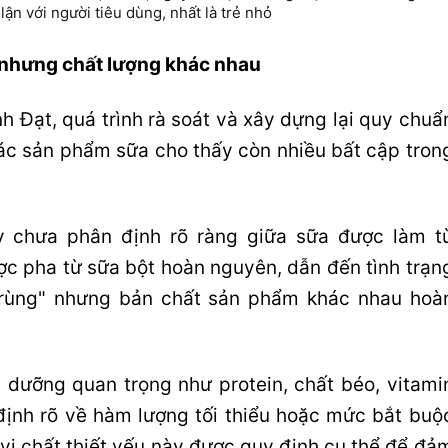
lận với người tiêu dùng, nhất là trẻ nhỏ
' nhưng chất lượng khác nhau
 Đạt, quá trình rà soát và xây dựng lại quy chuẩ
các sản phẩm sữa cho thấy còn nhiều bất cập tron
y chưa phân định rõ ràng giữa sữa được làm t
ợc pha từ sữa bột hoàn nguyên, dẫn đến tình trạn
trùng" nhưng bản chất sản phẩm khác nhau hoà
h dưỡng quan trọng như protein, chất béo, vitami
ịnh rõ về hàm lượng tối thiểu hoặc mức bắt buộ
 vi chất thiết yếu này được quy định cụ thể để đả