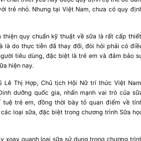
với trẻ nhỏ. Nhưng tại Việt Nam, chưa có quy địn
 thiện quy chuẩn kỹ thuật về sữa là rất cấp thiết
à là do thực tiễn đã thay đổi, đòi hỏi phải có điề
gười tiêu dùng, đặc biệt là trẻ em và đảm bảo s
ữa hiện nay.
 Lê Thị Hợp, Chủ tịch Hội Nữ trí thức Việt Nam
Dinh dưỡng quốc gia, nhấn mạnh vai trò của sữ
rí tuệ trẻ em, đồng thời bày tỏ quan điểm về tín
các loại sữa, đặc biệt trong chương trình Sữa họ
ay xoay quanh loại sữa sử dụng trong chương trìn