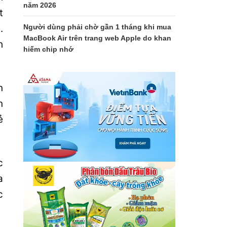
năm 2026
t
Người dùng phải chờ gần 1 tháng khi mua
.
MacBook Air trên trang web Apple do khan
h
hiếm chip nhớ
n
n
ẻ
c
a
c