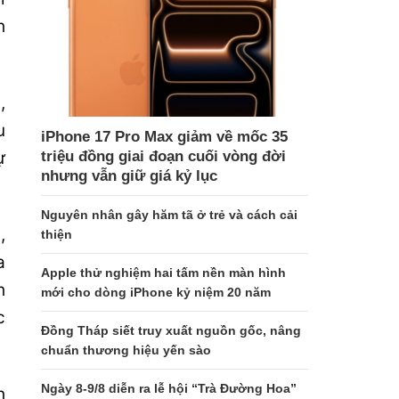
h
,
u
iPhone 17 Pro Max giảm về mốc 35
triệu đồng giai đoạn cuối vòng đời
ự
nhưng vẫn giữ giá kỷ lục
Nguyên nhân gây hăm tã ở trẻ và cách cải
,
thiện
a
Apple thử nghiệm hai tấm nền màn hình
h
mới cho dòng iPhone kỷ niệm 20 năm
c
Đồng Tháp siết truy xuất nguồn gốc, nâng
chuẩn thương hiệu yến sào
Ngày 8-9/8 diễn ra lễ hội “Trà Đường Hoa”
h