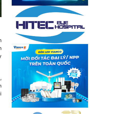
n
n
y
,
n
i