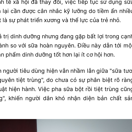
nh tế xã hội đã thay đổi, việc tiếp tục sử dụng sữ
lại cần được cân nhắc kỹ lưỡng do tiềm ẩn nhiề
t là sự phát triển xương và thể lực của trẻ nhỏ.
iá trị dinh dưỡng nhưng đang gặp bất lợi trong cạn
hành so với sữa hoàn nguyên. Điều này dẫn tới mộ
ản phẩm dinh dưỡng tốt hơn lại ít cơ hội hơn.
 người tiêu dùng hiện vẫn nhầm lẫn giữa "sữa tươ
guyên tiệt trùng", do chưa có sự phân biệt rõ ràn
ật hiện hành. Việc pha sữa bột rồi tiệt trùng cũn
ng", khiến người dân khó nhận diện bản chất sả