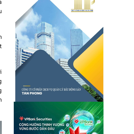
a
u
h
t
i
g
g
n