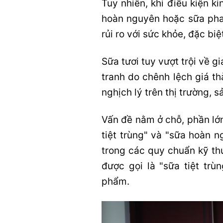
Tuy nhiên, khi điều kiện ki
hoàn nguyên hoặc sữa pha 
rủi ro với sức khỏe, đặc biệ
Sữa tươi tuy vượt trội về g
tranh do chênh lệch giá t
nghịch lý trên thị trường, s
Vấn đề nằm ở chỗ, phần lớn
tiệt trùng" và "sữa hoàn n
trong các quy chuẩn kỹ thu
được gọi là "sữa tiệt trù
phẩm.