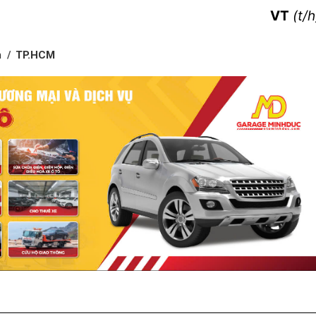
VT
(t/h
m
TP.HCM