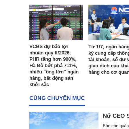
VCBS dự báo lợi
Từ 1/7, ngân hàn
nhuận quý II/2026:
kỳ cung cấp thông
PHR tăng hơn 900%,
tài khoản, số dư 
Hà Đô bứt phá 711%,
giao dịch của kh
nhiều "ông lớn" ngân
hàng cho cơ quan
hàng, bất động sản
khởi sắc
CÙNG CHUYÊN MỤC
Nữ CEO 9
Báo cáo quản 