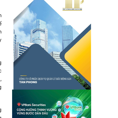
n
ế
n
y
g
c
,
g
.
g
g