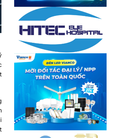
ý
c
t
g
h
i
t