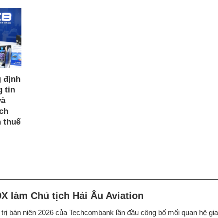
g định
 tin
và
ách
 thuế
X làm Chủ tịch Hải Âu Aviation
trị bán niên 2026 của Techcombank lần đầu công bố mối quan hệ gia