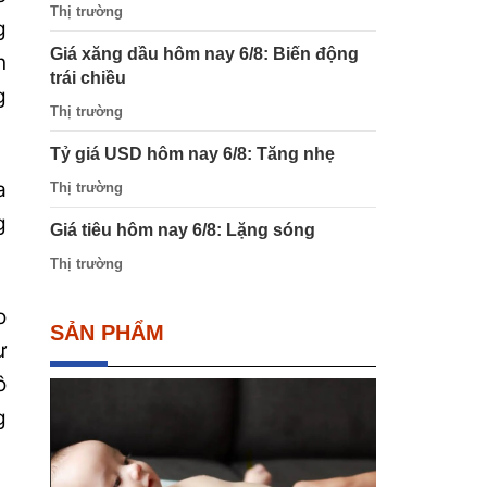
Thị trường
g
Giá xăng dầu hôm nay 6/8: Biến động
n
trái chiều
g
Thị trường
Tỷ giá USD hôm nay 6/8: Tăng nhẹ
a
Thị trường
g
Giá tiêu hôm nay 6/8: Lặng sóng
Thị trường
o
SẢN PHẨM
ư
ô
g