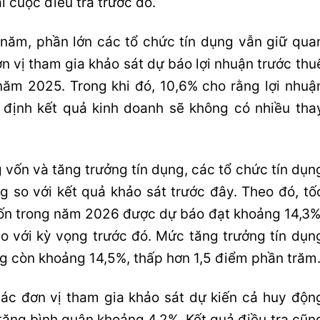
i cuộc điều tra trước đó.
 năm, phần lớn các tổ chức tín dụng vẫn giữ qua
n vị tham gia khảo sát dự báo lợi nhuận trước thu
ăm 2025. Trong khi đó, 10,6% cho rằng lợi nhuậ
 định kết quả kinh doanh sẽ không có nhiều tha
 vốn và tăng trưởng tín dụng, các tổ chức tín dụn
g so với kết quả khảo sát trước đây. Theo đó, tố
ốn trong năm 2026 được dự báo đạt khoảng 14,3%
o với kỳ vọng trước đó. Mức tăng trưởng tín dụn
g còn khoảng 14,5%, thấp hơn 1,5 điểm phần trăm
 các đơn vị tham gia khảo sát dự kiến cả huy độn
tăng bình quân khoảng 4,2%. Kết quả điều tra cũn