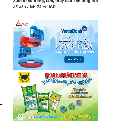
Xuất khẩu nông, lâm, thủy sản cần tăng tốc
để cán đích 74 tỷ USD