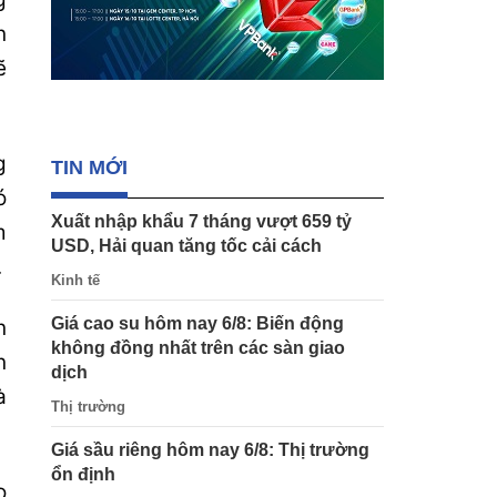
n
ẽ
g
TIN MỚI
ó
Xuất nhập khẩu 7 tháng vượt 659 tỷ
m
USD, Hải quan tăng tốc cải cách
.
Kinh tế
Giá cao su hôm nay 6/8: Biến động
n
không đồng nhất trên các sàn giao
n
dịch
à
Thị trường
Giá sầu riêng hôm nay 6/8: Thị trường
ổn định
o