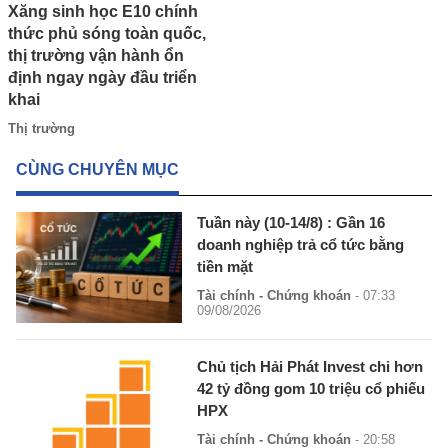
Xăng sinh học E10 chính
thức phủ sóng toàn quốc,
thị trường vận hành ổn
định ngay ngày đầu triển
khai
Thị trường
CÙNG CHUYÊN MỤC
Tuần này (10-14/8) : Gần 16
doanh nghiệp trả cổ tức bằng
tiền mặt
Tài chính - Chứng khoán
- 07:33
09/08/2026
Chủ tịch Hải Phát Invest chi hơn
42 tỷ đồng gom 10 triệu cổ phiếu
HPX
Tài chính - Chứng khoán
- 20:58