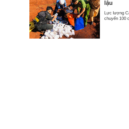
lậu
Lực lượng Cả
chuyển 100 câ