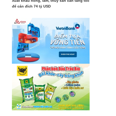
Xuất khẩu nông, lâm, thủy sản cần tăng tốc
để cán đích 74 tỷ USD