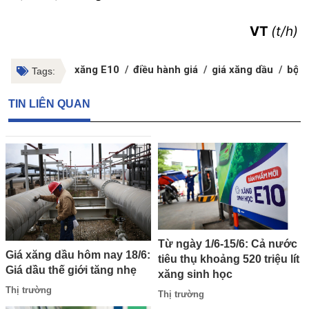
VT
(t/h)
xăng E10
điều hành giá
giá xăng dầu
bộ c
Tags:
TIN LIÊN QUAN
Từ ngày 1/6-15/6: Cả nước
Giá xăng dầu hôm nay 18/6:
tiêu thụ khoảng 520 triệu lít
Giá dầu thế giới tăng nhẹ
xăng sinh học
Thị trường
Thị trường