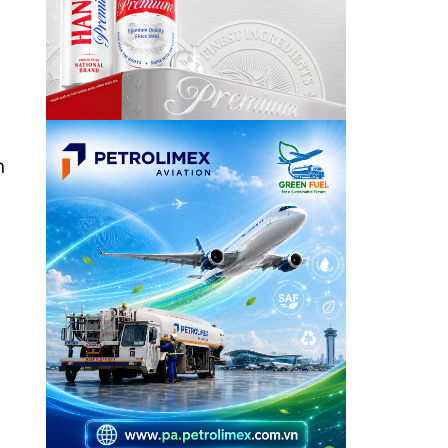
n
g
y