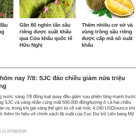
Thêm nhiều cơ sở và
đầu
Gần 60 nghìn tấn sầu
vùng trồng sầu riêng
ng
riêng được xuất khẩu
được cấp mã số xuất
qua Cửa khẩu quốc tế
khẩu
Hữu Nghị
hôm nay 7/8: SJC đảo chiều giảm nửa triệu
ng
g nước sáng 7/8 đồng loạt quay đầu giảm sau phiên tăng mạnh trướ
ng SJC và vàng nhẫn cùng mất 500.000 đồng/lượng ở cả hai chiều
n ra, trong khi giá vàng thế giới lùi về sát mốc 4.240 USD/ounce khi
ờ thêm tín hiệu về chính sách lãi suất của Cục Dự trữ Liên bang Mỹ
0:21 07/08/2026