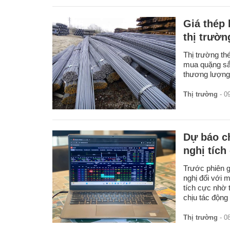
Giá thép 
thị trườn
Thị trường th
mua quặng sắ
thương lượng v
Thị trường
- 0
Dự báo c
nghị tích
Trước phiên g
nghị đối với 
tích cực nhờ 
chịu tác động
Thị trường
- 0