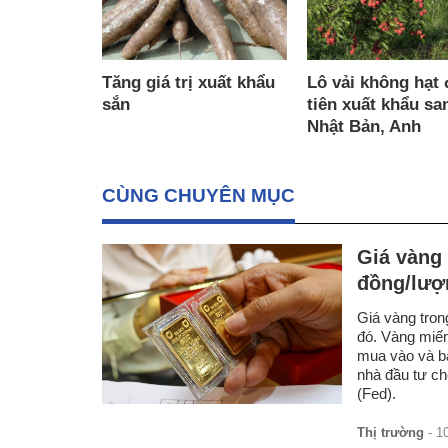
Tăng giá trị xuất khẩu
Lô vải không hạt 
sắn
tiên xuất khẩu sa
Nhật Bản, Anh
CÙNG CHUYÊN MỤC
Giá vàng 
đồng/lượ
Giá vàng tron
đó. Vàng miế
mua vào và bá
nhà đầu tư ch
(Fed).
Thị trường
- 1