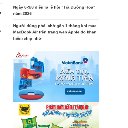
Ngày 8-9/8 diễn ra lễ hội “Trà Đường Hoa”
ý
năm 2026
Người dùng phải chờ gần 1 tháng khi mua
u
MacBook Air trên trang web Apple do khan
hiếm chip nhớ