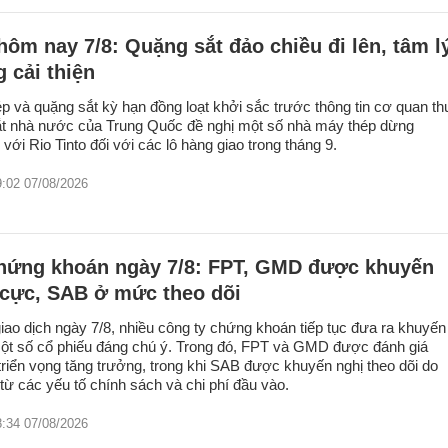
hôm nay 7/8: Quặng sắt đảo chiều đi lên, tâm l
g cải thiện
ép và quặng sắt kỳ hạn đồng loạt khởi sắc trước thông tin cơ quan th
t nhà nước của Trung Quốc đề nghị một số nhà máy thép dừng
ới Rio Tinto đối với các lô hàng giao trong tháng 9.
9:02 07/08/2026
hứng khoán ngày 7/8: FPT, GMD được khuyến
 cực, SAB ở mức theo dõi
iao dịch ngày 7/8, nhiều công ty chứng khoán tiếp tục đưa ra khuyến
một số cổ phiếu đáng chú ý. Trong đó, FPT và GMD được đánh giá
triển vọng tăng trưởng, trong khi SAB được khuyến nghị theo dõi do
 từ các yếu tố chính sách và chi phí đầu vào.
8:34 07/08/2026