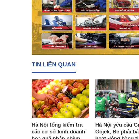
TIN LIÊN QUAN
Hà Nội yêu cầu G
Hà Nội tổng kiểm tra
Gojek, Be phải b
các cơ sở kinh doanh
hoạt động hàng t
hoa quả nhập nhèm