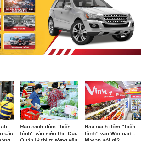
rab,
Rau sạch dỏm ''biến
Rau sạch dỏm “biến
áo cáo
hình'' vào siêu thị: Cục
hình” vào Winmart -
háng
Quản lý thị trường yêu
Masan nói gì?