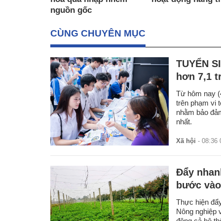
nguồn gốc
CÙNG CHUYÊN MỤC
TUYỂN SI
hơn 7,1 t
Từ hôm nay (4
trên phạm vi 
nhằm bảo đảm 
nhất.
Xã hội
- 08:36 
Đẩy nhanh
bước vào 
Thực hiện đẩy
Nông nghiệp v
động cả hệ th