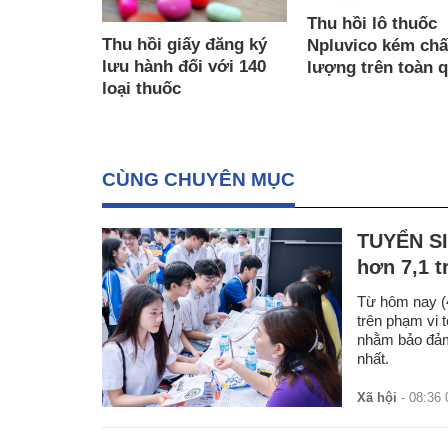
Thu hồi lô thuốc
Thu hồi giấy đăng ký
Npluvico kém chấ
lưu hành đối với 140
lượng trên toàn 
loại thuốc
CÙNG CHUYÊN MỤC
TUYỂN SI
hơn 7,1 t
Từ hôm nay (4
trên phạm vi 
nhằm bảo đảm 
nhất.
Xã hội
- 08:36 