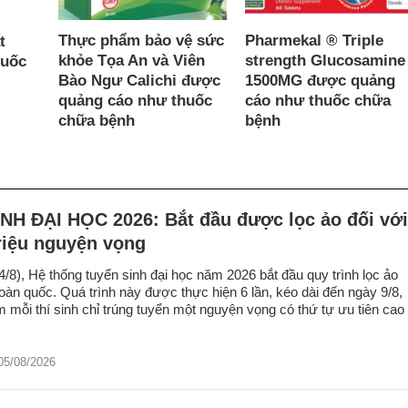
Thực phẩm bảo vệ sức
Pharmekal ® Triple
t
khỏe Tọa An và Viên
strength Glucosamine
quốc
Bào Ngư Calichi được
1500MG được quảng
quảng cáo như thuốc
cáo như thuốc chữa
chữa bệnh
bệnh
NH ĐẠI HỌC 2026: Bắt đầu được lọc ảo đối với
riệu nguyện vọng
/8), Hệ thống tuyển sinh đại học năm 2026 bắt đầu quy trình lọc ảo
toàn quốc. Quá trình này được thực hiện 6 lần, kéo dài đến ngày 9/8,
mỗi thí sinh chỉ trúng tuyển một nguyện vọng có thứ tự ưu tiên cao
05/08/2026