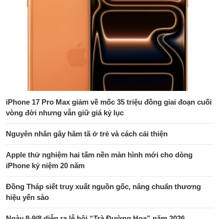
iPhone 17 Pro Max giảm về mốc 35 triệu đồng giai đoạn cuối
vòng đời nhưng vẫn giữ giá kỷ lục
Nguyên nhân gây hăm tã ở trẻ và cách cải thiện
Apple thử nghiệm hai tấm nền màn hình mới cho dòng
iPhone kỷ niệm 20 năm
Đồng Tháp siết truy xuất nguồn gốc, nâng chuẩn thương
hiệu yến sào
Ngày 8-9/8 diễn ra lễ hội “Trà Đường Hoa” năm 2026