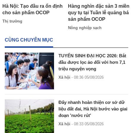
Hàng nghìn đặc sản 3 miền
Hà Nội: Tạo đầu ra ổn định
quy tụ tại Tuần lễ quảng bá
cho sản phẩm OCOP
sản phẩm OCOP
Thị trường
Nông nghiệp sạch
CÙNG CHUYÊN MỤC
TUYỂN SINH ĐẠI HỌC 2026: Bắt
đầu được lọc ảo đối với hơn 7,1
triệu nguyện vọng
Xã hội
- 08:36 05/08/2026
Đẩy nhanh hoàn thiện cơ sở dữ
liệu đất đai, Hà Nội bước vào giai
đoạn 'nước rút'
Xã hội
- 08:33 05/08/2026