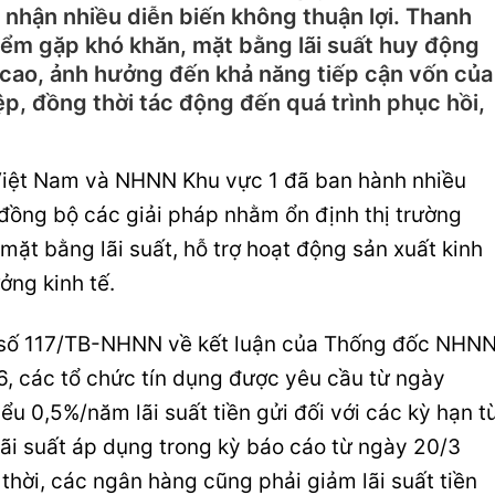
hi nhận nhiều diễn biến không thuận lợi. Thanh
iểm gặp khó khăn, mặt bằng lãi suất huy động
 cao, ảnh hưởng đến khả năng tiếp cận vốn của
p, đồng thời tác động đến quá trình phục hồi,
Việt Nam và NHNN Khu vực 1 đã ban hành nhiều
i đồng bộ các giải pháp nhằm ổn định thị trường
mặt bằng lãi suất, hỗ trợ hoạt động sản xuất kinh
ởng kinh tế.
o số 117/TB-NHNN về kết luận của Thống đốc NHN
, các tổ chức tín dụng được yêu cầu từ ngày
ểu 0,5%/năm lãi suất tiền gửi đối với các kỳ hạn t
 lãi suất áp dụng trong kỳ báo cáo từ ngày 20/3
hời, các ngân hàng cũng phải giảm lãi suất tiền