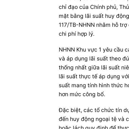
chỉ đạo của Chính phủ, T
mặt bằng lãi suất huy động
117/TB-NHNN nhằm hỗ trợ d
chi phí hợp lý.
NHNN Khu vực 1 yêu cầu cá
và áp dụng lãi suất theo đ
thống nhất giữa lãi suất ni
lãi suất thực tế áp dụng vớ
suất mang tính hình thức h
hơn mức công bố.
Đặc biệt, các tổ chức tín 
đến huy động ngoại tệ và 
hoặc lách quy định để thự