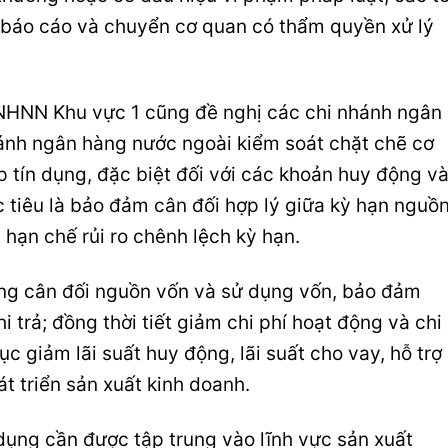
i báo cáo và chuyển cơ quan có thẩm quyền xử lý
, NHNN Khu vực 1 cũng đề nghị các chi nhánh ngân
ánh ngân hàng nước ngoài kiểm soát chặt chẽ cơ
 tín dụng, đặc biệt đối với các khoản huy động v
c tiêu là bảo đảm cân đối hợp lý giữa kỳ hạn nguồ
 hạn chế rủi ro chênh lệch kỳ hạn.
ng cân đối nguồn vốn và sử dụng vốn, bảo đảm
 trả; đồng thời tiết giảm chi phí hoạt động và chi
ục giảm lãi suất huy động, lãi suất cho vay, hỗ trợ
t triển sản xuất kinh doanh.
dụng cần được tập trung vào lĩnh vực sản xuất