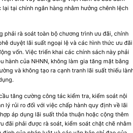
c lại tại chính ngân hàng nhằm hưởng chênh lệch
 phải rà soát toàn bộ chương trình ưu đãi, chính
phê duyệt lãi suất ngoại lệ và các hình thức ưu đãi
ộng vốn. Việc triển khai các chính sách này phải
ều hành của NHNN, không làm gia tăng mặt bằng
rường và không tạo ra cạnh tranh lãi suất thiếu làn
dụng.
ầu tăng cường công tác kiểm tra, kiểm soát nội
n lý rủi ro đối với việc chấp hành quy định về lãi
 hợp áp dụng lãi suất thỏa thuận hoặc cộng thêm
 ưu đãi phải được rà soát, kiểm soát chặt chẽ nhằm
 định của pháp luật và các văn bản chỉ đạo của