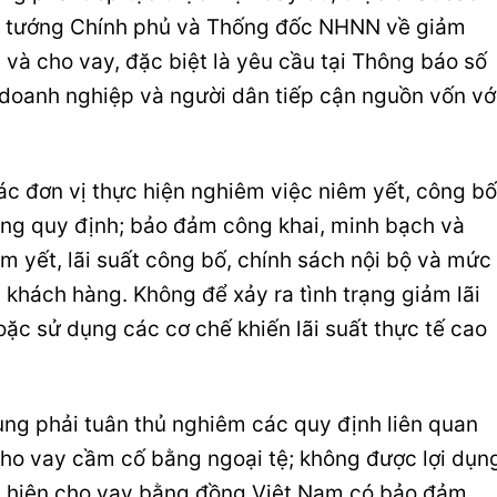
hủ tướng Chính phủ và Thống đốc NHNN về giảm
 và cho vay, đặc biệt là yêu cầu tại Thông báo số
oanh nghiệp và người dân tiếp cận nguồn vốn vớ
c đơn vị thực hiện nghiêm việc niêm yết, công bố
úng quy định; bảo đảm công khai, minh bạch và
êm yết, lãi suất công bố, chính sách nội bộ và mức
i khách hàng. Không để xảy ra tình trạng giảm lãi
oặc sử dụng các cơ chế khiến lãi suất thực tế cao
dụng phải tuân thủ nghiêm các quy định liên quan
cho vay cầm cố bằng ngoại tệ; không được lợi dụn
c hiện cho vay bằng đồng Việt Nam có bảo đảm