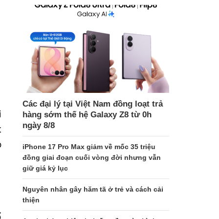
Các đại lý tại Việt Nam đồng loạt trả
i
hàng sớm thế hệ Galaxy Z8 từ 0h
ngày 8/8
t
o
iPhone 17 Pro Max giảm về mốc 35 triệu
đồng giai đoạn cuối vòng đời nhưng vẫn
giữ giá kỷ lục
Nguyên nhân gây hăm tã ở trẻ và cách cải
thiện
ổ