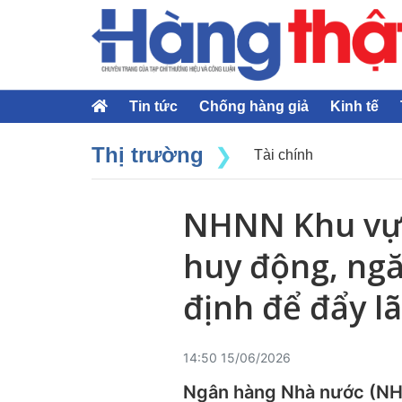
Tin tức
Chống hàng giả
Kinh tế
Thị trường
Tài chính
NHNN Khu vực 
huy động, ngă
định để đẩy lã
14:50 15/06/2026
Ngân hàng Nhà nước (NHN