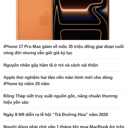
iPhone 17 Pro Max giảm về mốc 35 triệu đồng giai đoạn cuối
vòng đời nhưng vẫn giữ giá kỷ lục
Nguyên nhân gây hăm tã ở trẻ và cách cải thiện
Apple thử nghiệm hai tấm nền màn hình mới cho dòng
iPhone kỷ niệm 20 năm
Đồng Tháp siết truy xuất nguồn gốc, nâng chuẩn thương
hiệu yến sào
Ngày 8-9/8 diễn ra lễ hội “Trà Đường Hoa” năm 2026
Người dùng phải chờ gần 1 tháng khi mua MacBook Air trên