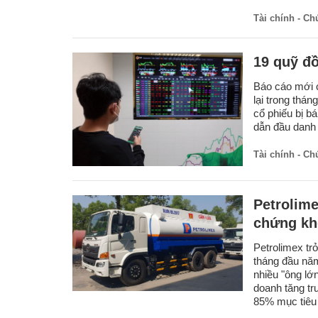
Tài chính - C
19 quỹ đ
Báo cáo mới c
lại trong thán
cổ phiếu bị bá
dẫn đầu danh
Tài chính - C
Petrolim
chứng kh
Petrolimex tr
tháng đầu năm
nhiều "ông lớ
doanh tăng t
85% mục tiêu 