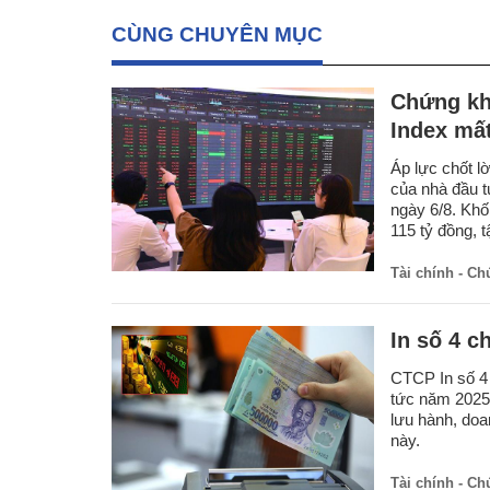
CÙNG CHUYÊN MỤC
Chứng kho
Index mấ
Áp lực chốt l
của nhà đầu t
ngày 6/8. Khố
115 tỷ đồng,
Tài chính - C
In số 4 c
CTCP In số 4 
tức năm 2025 b
lưu hành, doa
này.
Tài chính - C