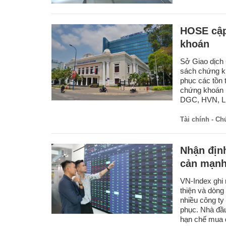
HOSE cập
khoán
Sở Giao dịch
sách chứng kh
phục các tồn 
chứng khoán b
DGC, HVN, L
Tài chính - C
Nhận định
cản mạnh
VN-Index ghi 
thiện và dòng
nhiều công ty
phục. Nhà đầu
hạn chế mua đ