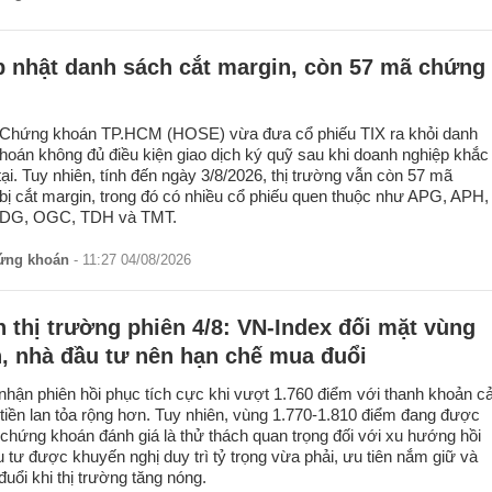
 nhật danh sách cắt margin, còn 57 mã chứng
 Chứng khoán TP.HCM (HOSE) vừa đưa cổ phiếu TIX ra khỏi danh
oán không đủ điều kiện giao dịch ký quỹ sau khi doanh nghiệp khắc
tại. Tuy nhiên, tính đến ngày 3/8/2026, thị trường vẫn còn 57 mã
ị cắt margin, trong đó có nhiều cổ phiếu quen thuộc như APG, APH,
DG, OGC, TDH và TMT.
hứng khoán
- 11:27 04/08/2026
 thị trường phiên 4/8: VN-Index đối mặt vùng
, nhà đầu tư nên hạn chế mua đuổi
nhận phiên hồi phục tích cực khi vượt 1.760 điểm với thanh khoản cả
 tiền lan tỏa rộng hơn. Tuy nhiên, vùng 1.770-1.810 điểm đang được
 chứng khoán đánh giá là thử thách quan trọng đối với xu hướng hồi
 tư được khuyến nghị duy trì tỷ trọng vừa phải, ưu tiên nắm giữ và
uổi khi thị trường tăng nóng.