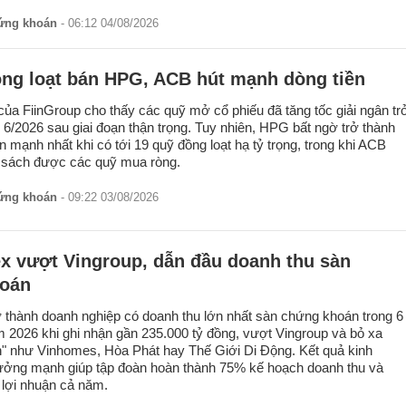
hứng khoán
- 06:12 04/08/2026
ồng loạt bán HPG, ACB hút mạnh dòng tiền
ủa FiinGroup cho thấy các quỹ mở cổ phiếu đã tăng tốc giải ngân tr
g 6/2026 sau giai đoạn thận trọng. Tuy nhiên, HPG bất ngờ trở thành
n mạnh nhất khi có tới 19 quỹ đồng loạt hạ tỷ trọng, trong khi ACB
 sách được các quỹ mua ròng.
hứng khoán
- 09:22 03/08/2026
ex vượt Vingroup, dẫn đầu doanh thu sàn
oán
ở thành doanh nghiệp có doanh thu lớn nhất sàn chứng khoán trong 6
 2026 khi ghi nhận gần 235.000 tỷ đồng, vượt Vingroup và bỏ xa
n" như Vinhomes, Hòa Phát hay Thế Giới Di Động. Kết quả kinh
rưởng mạnh giúp tập đoàn hoàn thành 75% kế hoạch doanh thu và
lợi nhuận cả năm.