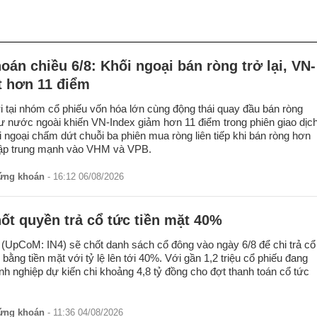
án chiều 6/8: Khối ngoại bán ròng trở lại, VN-
t hơn 11 điểm
ời tại nhóm cổ phiếu vốn hóa lớn cùng động thái quay đầu bán ròng
ư nước ngoài khiến VN-Index giảm hơn 11 điểm trong phiên giao dịc
i ngoại chấm dứt chuỗi ba phiên mua ròng liên tiếp khi bán ròng hơn
 tập trung mạnh vào VHM và VPB.
hứng khoán
- 16:12 06/08/2026
hốt quyền trả cổ tức tiền mặt 40%
(UpCoM: IN4) sẽ chốt danh sách cổ đông vào ngày 6/8 để chi trả cổ
ằng tiền mặt với tỷ lệ lên tới 40%. Với gần 1,2 triệu cổ phiếu đang
nh nghiệp dự kiến chi khoảng 4,8 tỷ đồng cho đợt thanh toán cổ tức
hứng khoán
- 11:36 04/08/2026