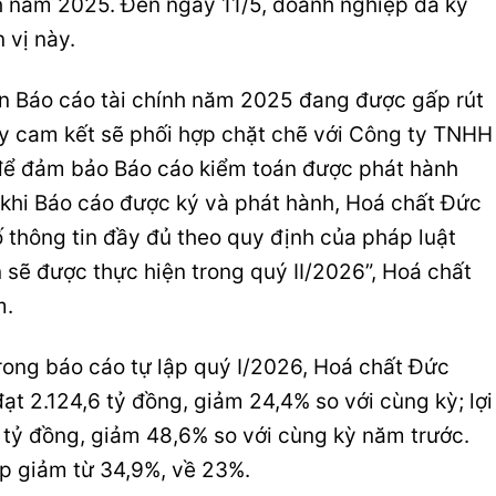
nh năm 2025. Đến ngày 11/5, doanh nghiệp đã ký
 vị này.
án Báo cáo tài chính năm 2025 đang được gấp rút
 ty cam kết sẽ phối hợp chặt chẽ với Công ty TNHH
để đảm bảo Báo cáo kiểm toán được phát hành
 khi Báo cáo được ký và phát hành, Hoá chất Đức
 thông tin đầy đủ theo quy định của pháp luật
n sẽ được thực hiện trong quý II/2026”, Hoá chất
m.
rong báo cáo tự lập quý I/2026, Hoá chất Đức
ạt 2.124,6 tỷ đồng, giảm 24,4% so với cùng kỳ; lợi
 tỷ đồng, giảm 48,6% so với cùng kỳ năm trước.
ộp giảm từ 34,9%, về 23%.