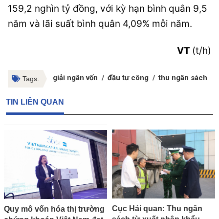
159,2 nghìn tỷ đồng, với kỳ hạn bình quân 9,5
năm và lãi suất bình quân 4,09% mỗi năm.
VT
(t/h)
giải ngân vốn
đầu tư công
thu ngân sách
Tags:
TIN LIÊN QUAN
Cục Hải quan: Thu ngân
Quy mô vốn hóa thị trường