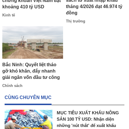
sách từ xuất nhập khẩu
chứng khoán Việt Nam đạt
tháng 4/2026 đạt 46.974 tỷ
khoảng 410 tỷ USD
đồng
Kinh tế
Thị trường
Bắc Ninh: Quyết liệt tháo
gỡ khó khăn, đẩy nhanh
giải ngân vốn đầu tư công
Chính sách
CÙNG CHUYÊN MỤC
MỤC TIÊU XUẤT KHẨU NÔNG
SẢN 100 TỶ USD: Nhận diện
những 'nút thắt' để xuất khẩu