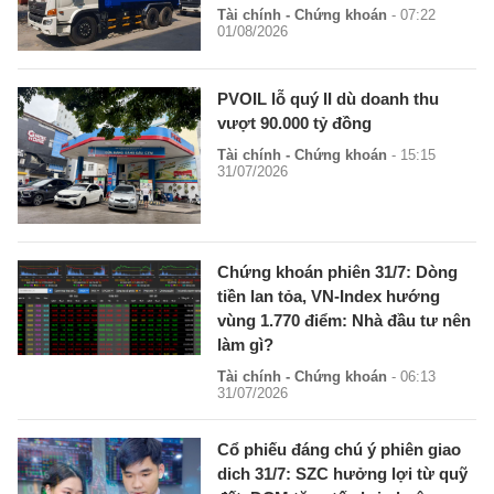
Tài chính - Chứng khoán
- 07:22
01/08/2026
PVOIL lỗ quý II dù doanh thu
vượt 90.000 tỷ đồng
Tài chính - Chứng khoán
- 15:15
31/07/2026
Chứng khoán phiên 31/7: Dòng
tiền lan tỏa, VN-Index hướng
vùng 1.770 điểm: Nhà đầu tư nên
làm gì?
Tài chính - Chứng khoán
- 06:13
31/07/2026
Cổ phiếu đáng chú ý phiên giao
dich 31/7: SZC hưởng lợi từ quỹ