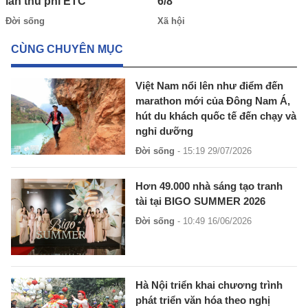
làn thu phí ETC
6/8
Đời sống
Xã hội
CÙNG CHUYÊN MỤC
Việt Nam nổi lên như điểm đến
marathon mới của Đông Nam Á,
hút du khách quốc tế đến chạy và
nghỉ dưỡng
Đời sống
- 15:19 29/07/2026
Hơn 49.000 nhà sáng tạo tranh
tài tại BIGO SUMMER 2026
Đời sống
- 10:49 16/06/2026
Hà Nội triển khai chương trình
phát triển văn hóa theo nghị