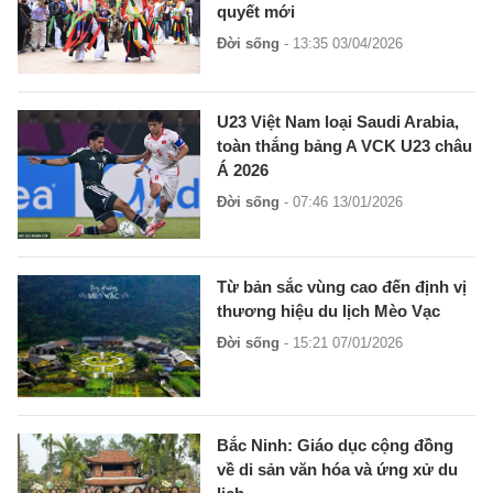
quyết mới
Đời sống
- 13:35 03/04/2026
U23 Việt Nam loại Saudi Arabia,
toàn thắng bảng A VCK U23 châu
Á 2026
Đời sống
- 07:46 13/01/2026
Từ bản sắc vùng cao đến định vị
thương hiệu du lịch Mèo Vạc
Đời sống
- 15:21 07/01/2026
Bắc Ninh: Giáo dục cộng đồng
về di sản văn hóa và ứng xử du