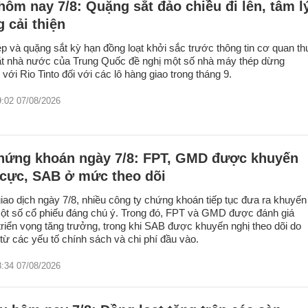
hôm nay 7/8: Quặng sắt đảo chiều đi lên, tâm l
g cải thiện
ép và quặng sắt kỳ hạn đồng loạt khởi sắc trước thông tin cơ quan th
t nhà nước của Trung Quốc đề nghị một số nhà máy thép dừng
ới Rio Tinto đối với các lô hàng giao trong tháng 9.
9:02 07/08/2026
hứng khoán ngày 7/8: FPT, GMD được khuyến
 cực, SAB ở mức theo dõi
iao dịch ngày 7/8, nhiều công ty chứng khoán tiếp tục đưa ra khuyến
một số cổ phiếu đáng chú ý. Trong đó, FPT và GMD được đánh giá
triển vọng tăng trưởng, trong khi SAB được khuyến nghị theo dõi do
 từ các yếu tố chính sách và chi phí đầu vào.
8:34 07/08/2026