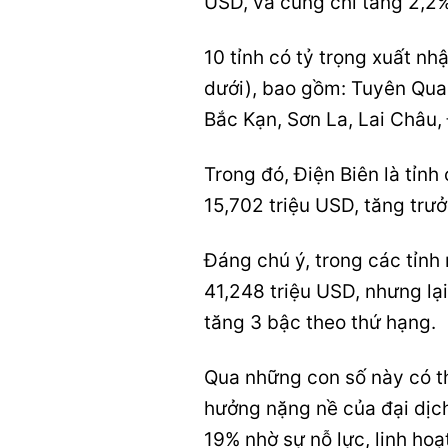
USD, và cũng chỉ tăng 2,2
10 tỉnh có tỷ trọng xuất nh
dưới), bao gồm: Tuyên Qua
Bắc Kạn, Sơn La, Lai Châu, 
Trong đó, Điện Biên là tỉnh
15,702 triệu USD, tăng trưở
Đáng chú ý, trong các tỉnh
41,248 triệu USD, nhưng lại
tăng 3 bậc theo thứ hạng.
Qua những con số này có t
hưởng nặng nề của đại dịch
19% nhờ sự nỗ lực, linh ho