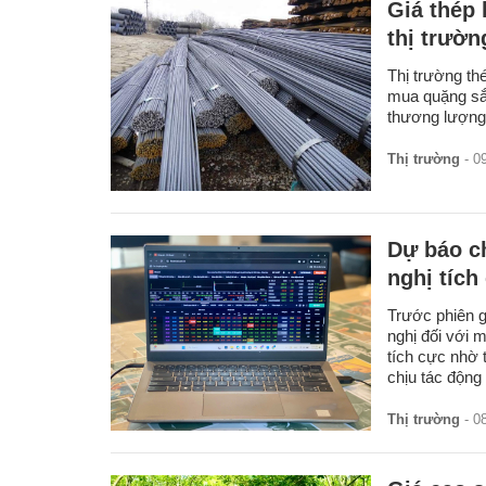
Giá thép 
thị trườn
Thị trường th
mua quặng sắ
thương lượng v
Thị trường
- 0
Dự báo c
nghị tích
Trước phiên g
nghị đối với 
tích cực nhờ 
chịu tác động
Thị trường
- 0