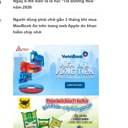
Ngày 8-9/8 diễn ra lễ hội “Trà Đường Hoa”
ý
năm 2026
Người dùng phải chờ gần 1 tháng khi mua
u
MacBook Air trên trang web Apple do khan
hiếm chip nhớ