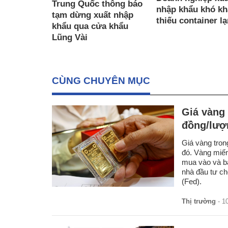
Trung Quốc thông báo
nhập khẩu khó kh
tạm dừng xuất nhập
thiếu container l
khẩu qua cửa khẩu
Lũng Vài
CÙNG CHUYÊN MỤC
Giá vàng 
đồng/lượ
Giá vàng tron
đó. Vàng miế
mua vào và bá
nhà đầu tư ch
(Fed).
Thị trường
- 1