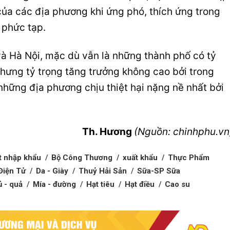
của các địa phương khi ứng phó, thích ứng trong
 phức tạp.
và Hà Nội, mặc dù vẫn là những thành phố có tỷ
nhưng tỷ trọng tăng trưởng không cao bởi trong
những địa phương chịu thiệt hại nặng nề nhất bởi
Th. Hương
(Nguồn: chinhphu.vn
t nhập khẩu
Bộ Công Thương
xuất khẩu
Thực Phẩm
Điện Tử
Da - Giày
Thuỷ Hải Sản
Sữa-SP Sữa
ủ - quả
Mía - đường
Hạt tiêu
Hạt điều
Cao su