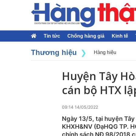
Tin tức
Chống hàng giả
Kinh tế
Thương hiệu
Hàng hiệu
Huyện Tây Hò
cán bộ HTX lậ
09:14 14/05/2022
Ngày 13/5, tại huyện Tâ
KHXH&NV (ĐạHQG TP. HCM)
chính sách NĐ 98/2018 củ