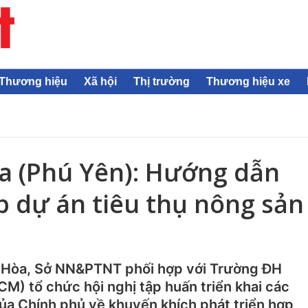
Thương hiệu
Xã hội
Thị trường
Thương hiệu xe
a (Phú Yên): Hướng dẫn
p dự án tiêu thụ nông sản
y Hòa, Sở NN&PTNT phối hợp với Trường ĐH
 tổ chức hội nghị tập huấn triển khai các
a Chính phủ về khuyến khích phát triển hợp