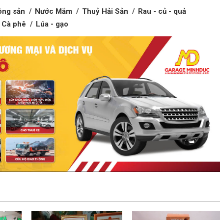
ông sản
Nước Mắm
Thuỷ Hải Sản
Rau - củ - quả
Cà phê
Lúa - gạo