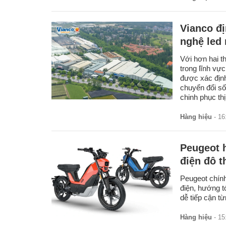
Vianco đị
nghệ led
Với hơn hai t
trong lĩnh vự
được xác định
chuyển đổi số
chinh phục thị
Hàng hiệu
- 16
Peugeot 
điện đô t
Peugeot chính
điện, hướng tớ
dễ tiếp cận t
Hàng hiệu
- 15