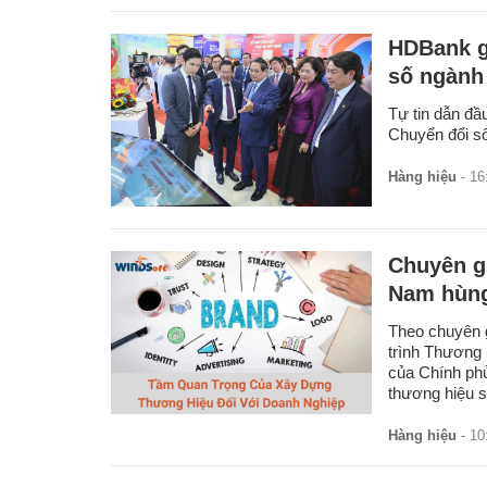
HDBank gh
số ngành
Tự tin dẫn đầ
Chuyển đổi s
Hàng hiệu
- 16
Chuyên gi
Nam hùn
Theo chuyên g
trình Thương 
của Chính phủ
thương hiệu s
Hàng hiệu
- 10