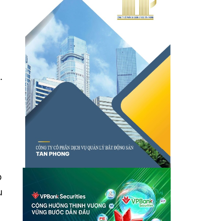
.
p
u