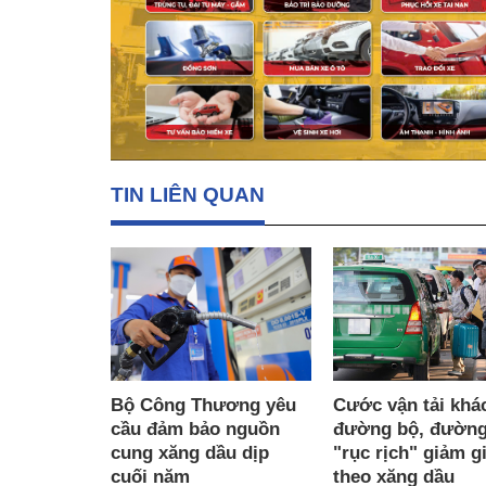
TIN LIÊN QUAN
Cước vận tải khá
Bộ Công Thương yêu
đường bộ, đường
cầu đảm bảo nguồn
"rục rịch" giảm g
cung xăng dầu dịp
theo xăng dầu
cuối năm