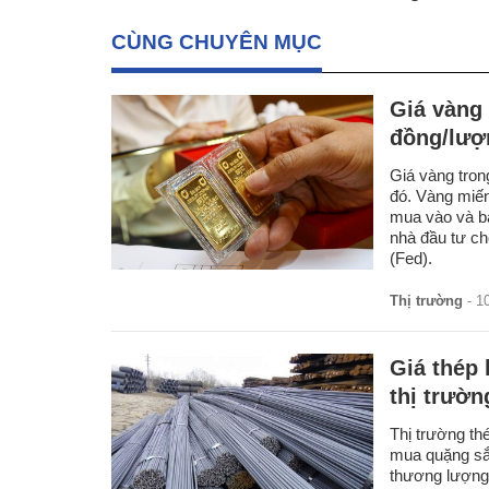
CÙNG CHUYÊN MỤC
Giá vàng 
đồng/lượ
Giá vàng tron
đó. Vàng miế
mua vào và bá
nhà đầu tư ch
(Fed).
Thị trường
- 1
Giá thép 
thị trườn
Thị trường th
mua quặng sắ
thương lượng v