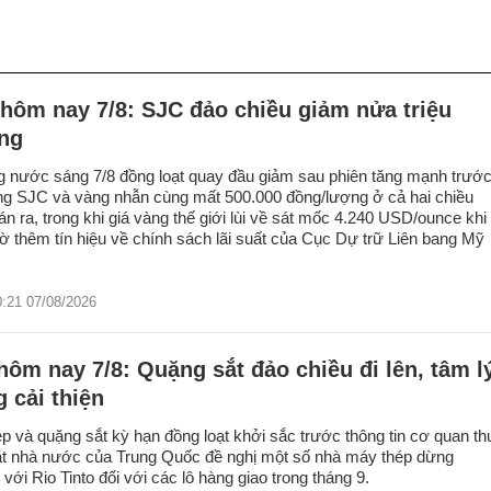
hôm nay 7/8: SJC đảo chiều giảm nửa triệu
ng
g nước sáng 7/8 đồng loạt quay đầu giảm sau phiên tăng mạnh trướ
ng SJC và vàng nhẫn cùng mất 500.000 đồng/lượng ở cả hai chiều
n ra, trong khi giá vàng thế giới lùi về sát mốc 4.240 USD/ounce khi
ờ thêm tín hiệu về chính sách lãi suất của Cục Dự trữ Liên bang Mỹ
0:21 07/08/2026
hôm nay 7/8: Quặng sắt đảo chiều đi lên, tâm l
g cải thiện
ép và quặng sắt kỳ hạn đồng loạt khởi sắc trước thông tin cơ quan th
t nhà nước của Trung Quốc đề nghị một số nhà máy thép dừng
ới Rio Tinto đối với các lô hàng giao trong tháng 9.