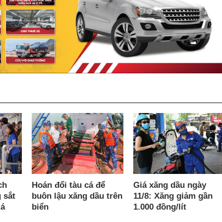
Hoán đổi tàu cá để
ch
Giá xăng dầu ngày
buôn lậu xăng dầu trên
 sắt
11/8: Xăng giảm gần
biển
iá
1.000 đồng/lít