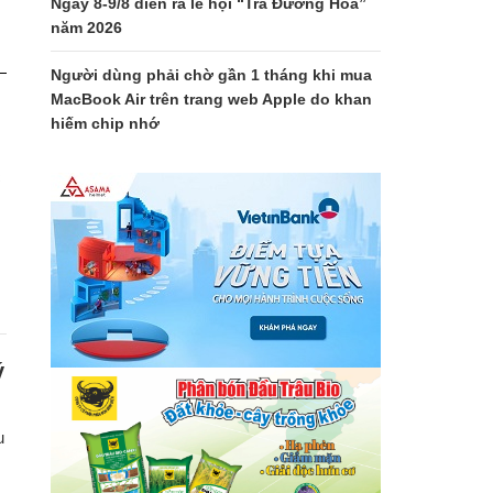
Ngày 8-9/8 diễn ra lễ hội “Trà Đường Hoa”
năm 2026
Người dùng phải chờ gần 1 tháng khi mua
MacBook Air trên trang web Apple do khan
hiếm chip nhớ
c
ý
u