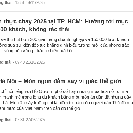
g thái
- 13:51 19/11/2025
m thực chay 2025 tại TP. HCM: Hướng tới mục
000 khách, không rác thải
i sẽ thu hút hơn 200 gian hàng doanh nghiệp và 150.000 lượt khách
ông qua sự kiện tiếp tục khẳng định biểu tượng mới của phong trào
- sống bền vững - trách nhiệm xã hội.
g thái
- 09:40 21/10/2025
à Nội – Món ngon đắm say vị giác thế giới
 chỉ nổi tiếng với Hồ Gươm, phố cổ hay những mùa hoa nở rộ, mà
ấn mạnh mẽ trong lòng du khách bằng một món ăn dân dã nhưng đầy
chả. Món ăn này không chỉ là niềm tự hào của người dân Thủ đô mà
 ẩm thực của Việt Nam trên bản đồ thế giới.
g thái
- 07:31 27/06/2025