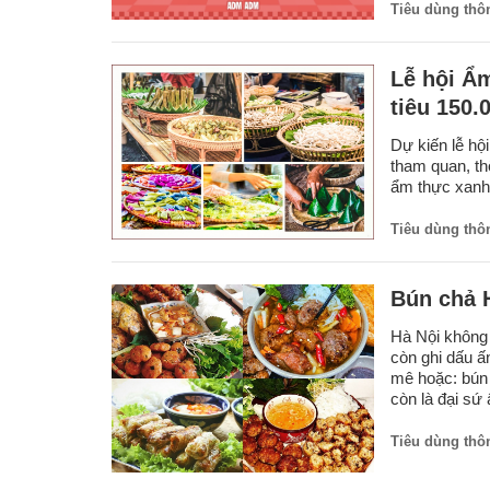
Tiêu dùng thôn
Lễ hội Ẩ
tiêu 150.
Dự kiến lễ hộ
tham quan, th
ẩm thực xanh 
Tiêu dùng thôn
Bún chả H
Hà Nội không
còn ghi dấu 
mê hoặc: bún 
còn là đại sứ
Tiêu dùng thôn