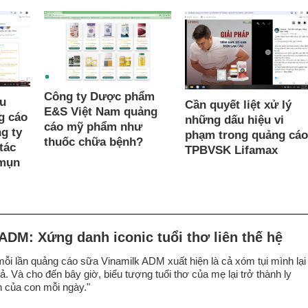
Công ty Dược phẩm
ều
Cần quyết liệt xử lý
E&S Việt Nam quảng
g cáo
những dấu hiệu vi
cáo mỹ phẩm như
g ty
phạm trong quảng cáo
thuốc chữa bệnh?
tác
TPBVSK Lifamax
 mụn
ADM: Xứng danh iconic tuổi thơ liên thế hệ
mỗi lần quảng cáo sữa Vinamilk ADM xuất hiện là cả xóm tụi mình lại
ả. Và cho đến bây giờ, biểu tượng tuổi thơ của mẹ lại trở thành ly
 của con mỗi ngày."