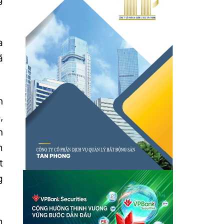
a
ã
h
,
n
m
t
g
m