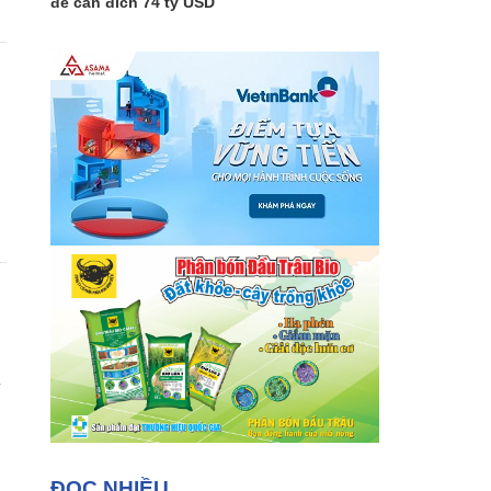
để cán đích 74 tỷ USD
ĐỌC NHIỀU