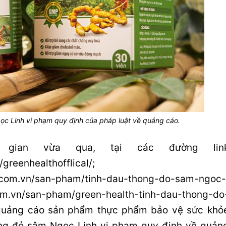
c Linh vi phạm quy định của pháp luật về quảng cáo.
i gian vừa qua, tại các đường lin
greenhealthofflical/;
n.com.vn/san-pham/tinh-dau-thong-do-sam-ngoc-
com.vn/san-pham/green-health-tinh-dau-thong-do
 quảng cáo sản phẩm thực phẩm bảo vệ sức khỏ
ông đỏ sâm Ngọc Linh vi phạm quy định về quản