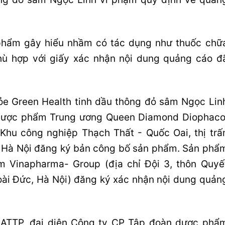
phẩm gây hiểu nhầm có tác dụng như thuốc chữ
ù hợp với giấy xác nhận nội dung quảng cáo đ
e Green Health tinh dầu thông đỏ sâm Ngọc Lin
dược phẩm Trung ương Queen Diamond Diophaco
Khu công nghiệp Thạch Thất - Quốc Oai, thị trấ
, Hà Nội đăng ký bản công bố sản phẩm. Sản phẩ
 Vinapharma- Group (địa chỉ Đội 3, thôn Quyế
oài Đức, Hà Nội) đăng ký xác nhận nội dung quản
c ATTP, đại diện Công ty CP Tập đoàn dược phẩ