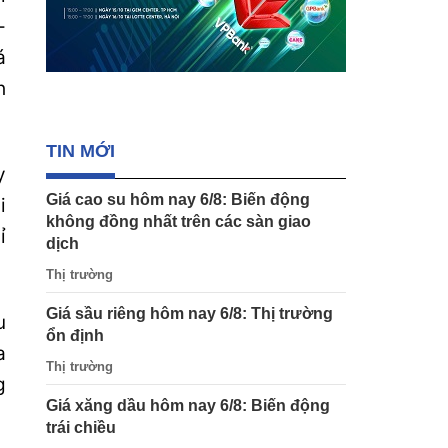
-
á
h
TIN MỚI
y
Giá cao su hôm nay 6/8: Biến động
i
không đồng nhất trên các sàn giao
ỉ
dịch
Thị trường
Giá sầu riêng hôm nay 6/8: Thị trường
u
ổn định
a
Thị trường
g
Giá xăng dầu hôm nay 6/8: Biến động
trái chiều