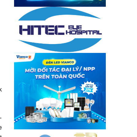
k
-
e
g