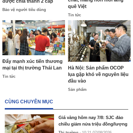
được chia thành 2 cấp
quê Việt
Bảo vệ người tiêu dùng
Tin tức
Đẩy mạnh xúc tiến thương
Hà Nội: Sản phẩm OCOP
mại tại thị trường Thái Lan
lụa gặp khó về nguyên liệu
Tin tức
đầu vào
Sản phẩm
CÙNG CHUYÊN MỤC
Giá vàng hôm nay 7/8: SJC đảo
chiều giảm nửa triệu đồng/lượng
Thị trường
- 10:21 07/08/2026