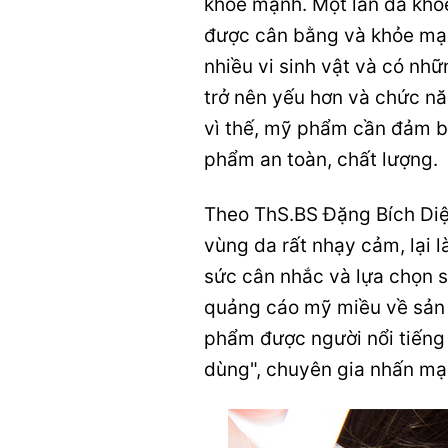
khỏe mạnh. Một làn da khỏe
được cân bằng và khỏe mạ
nhiều vi sinh vật và có nhữn
trở nên yếu hơn và chức nă
vì thế, mỹ phẩm cần đảm bảo
phẩm an toàn, chất lượng.
Theo ThS.BS Đặng Bích Diệp
vùng da rất nhạy cảm, lại l
sức cân nhắc và lựa chọn s
quảng cáo mỹ miều về sản 
phẩm được người nổi tiếng
dùng", chuyên gia nhấn mạ