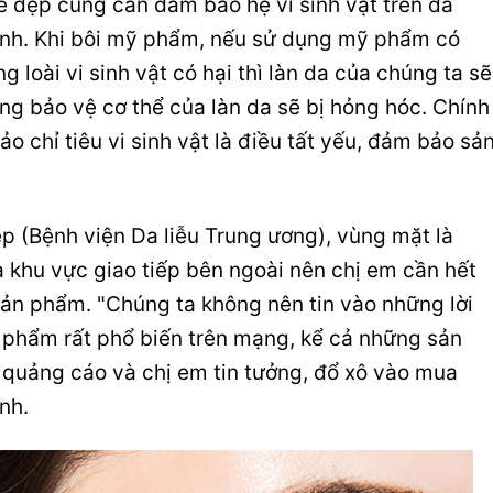
 đẹp cũng cần đảm bảo hệ vi sinh vật trên da
nh. Khi bôi mỹ phẩm, nếu sử dụng mỹ phẩm có
g loài vi sinh vật có hại thì làn da của chúng ta sẽ
ng bảo vệ cơ thể của làn da sẽ bị hỏng hóc. Chính
 chỉ tiêu vi sinh vật là điều tất yếu, đảm bảo sả
 (Bệnh viện Da liễu Trung ương), vùng mặt là
à khu vực giao tiếp bên ngoài nên chị em cần hết
ản phẩm. "Chúng ta không nên tin vào những lời
phẩm rất phổ biến trên mạng, kể cả những sản
 quảng cáo và chị em tin tưởng, đổ xô vào mua
nh.