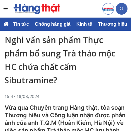
Tin tức
Chống hàng giả
Kinh tế
Thương hiệu
Nghi vấn sản phẩm Thực
phẩm bổ sung Trà thảo mộc
HC chứa chất cấm
Sibutramine?
15:47 16/08/2024
Vừa qua Chuyên trang Hàng thật, tòa soạn
Thương hiệu và Công luận nhận được phản
ánh của anh T.Q.M (Hoàn Kiếm, Hà Nội) về
việc sản phẩm Trà thảo mộc HC lưu hành