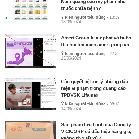
Nam quảng cáo mỹ phẩm như
thuốc chữa bệnh?
Ý kiến người tiêu dùng
- 13:39
18/06/2024
Ameri Group bị xử phạt và buộc
thu hồi tên miền amerigroup.vn
Ý kiến người tiêu dùng
- 22:39
15/06/2024
Cần quyết liệt xử lý những dấu
hiệu vi phạm trong quảng cáo
TPBVSK Lifamax
Ý kiến người tiêu dùng
- 08:18
14/06/2024
Sản phẩm lưu hành của Công ty
VICICORP có dấu hiệu hàng giả,
không rõ xuất xứ?