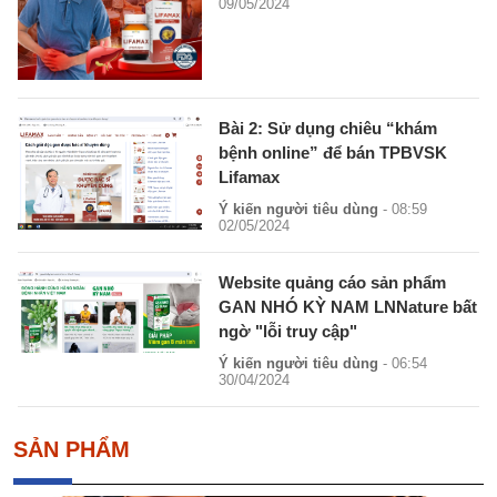
09/05/2024
Bài 2: Sử dụng chiêu “khám
bệnh online” để bán TPBVSK
Lifamax
Ý kiến người tiêu dùng
- 08:59
02/05/2024
Website quảng cáo sản phẩm
GAN NHÓ KỲ NAM LNNature bất
ngờ "lỗi truy cập"
Ý kiến người tiêu dùng
- 06:54
30/04/2024
SẢN PHẨM